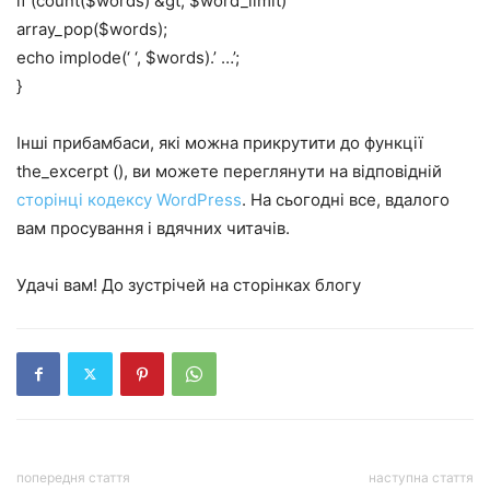
if (count($words) &gt; $word_limit)
array_pop($words);
echo implode(‘ ‘, $words).’ …’;
}
Інші прибамбаси, які можна прикрутити до функції
the_excerpt (), ви можете переглянути на відповідній
сторінці кодексу WordPress
. На сьогодні все, вдалого
вам просування і вдячних читачів.
Удачі вам! До зустрічей на сторінках блогу
попередня стаття
наступна стаття