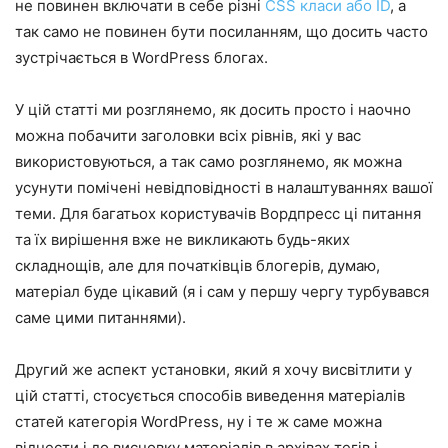
не повинен включати в себе різні
CSS класи або ID
, а
так само не повинен бути посиланням, що досить часто
зустрічається в WordPress блогах.
У цій статті ми розглянемо, як досить просто і наочно
можна побачити заголовки всіх рівнів, які у вас
використовуються, а так само розглянемо, як можна
усунути помічені невідповідності в налаштуваннях вашої
теми. Для багатьох користувачів Вордпресс ці питання
та їх вирішення вже не викликають будь-яких
складнощів, але для початківців блогерів, думаю,
матеріал буде цікавий (я і сам у першу чергу турбувався
саме цими питаннями).
Другий же аспект установки, який я хочу висвітлити у
цій статті, стосується способів виведення матеріалів
статей категорія WordPress, ну і те ж саме можна
віднести і до висновку матеріалів в архівах тегів і