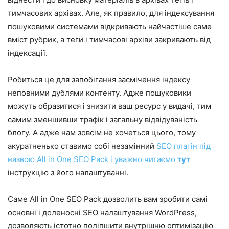
тимчасових архівах. Але, як правило, для індексування
пошуковими системами відкривають найчастіше саме
вміст рубрик, а теги і тимчасові архіви закривають від
індексації.
Робиться це для запобігання засмічення індексу
неповними дублями контенту. Адже пошуковики
можуть образитися і знизити ваш ресурс у видачі, тим
самим зменшивши трафік і загальну відвідуваність
блогу. А адже нам зовсім не хочеться цього, тому
акуратненько ставимо собі незамінний
SEO плагін під
назвою All in One SEO Pack і уважно читаємо
тут
інструкцію з його налаштуванні.
Саме All in One SEO Pack дозволить вам зробити самі
основні і доленосні SEO налаштування WordPress,
дозволяють істотно поліпшити внутрішню оптимізацію