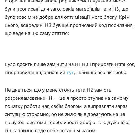
В оригінальному single.php використовуваний мною
були прописані для заголовків матеріалів теги H3, що
було зовсім не добре для оптимізації мого блогу. Крім
цього, всередині H3 був ще прописаний код посилання,
що веде на цю саму статтю:
Було досить лише замінити на H1 H3 і прибрати Html код
гіперпосилання, описаний
тут
, і вийшло все як треба:
Не дивіться, що у мене стоять теги H2 замість
розрекламованих H1 — це я просто ступив на самому
початку роботи над своїм блогом, а виправляти зараз
ситуацію стрьомно, бо не знаю як відреагують на це
пошукові системи і особливості Google, т. к. дуже вже
він капризно веде себе останнім часом.