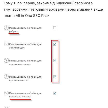
Тому я, по-перше, закрив від індексації сторінки з
тимчасовими і теговыми архівами через згаданий вище
плагін All in One SEO Pack: