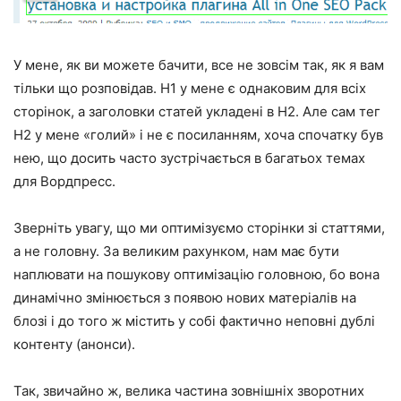
У мене, як ви можете бачити, все не зовсім так, як я вам
тільки що розповідав. H1 у мене є однаковим для всіх
сторінок, а заголовки статей укладені в H2. Але сам тег
H2 у мене «голий» і не є посиланням, хоча спочатку був
нею, що досить часто зустрічається в багатьох темах
для Вордпресс.
Зверніть увагу, що ми оптимізуємо сторінки зі статтями,
а не головну. За великим рахунком, нам має бути
наплювати на пошукову оптимізацію головною, бо вона
динамічно змінюється з появою нових матеріалів на
блозі і до того ж містить у собі фактично неповні дублі
контенту (анонси).
Так, звичайно ж, велика частина зовнішніх зворотних