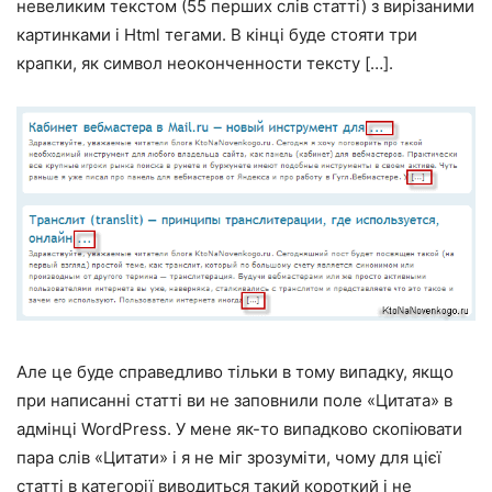
невеликим текстом (55 перших слів статті) з вирізаними
картинками і Html тегами. В кінці буде стояти три
крапки, як символ неоконченности тексту […].
Але це буде справедливо тільки в тому випадку, якщо
при написанні статті ви не заповнили поле «Цитата» в
адмінці WordPress. У мене як-то випадково скопіювати
пара слів «Цитати» і я не міг зрозуміти, чому для цієї
статті в категорії виводиться такий короткий і не