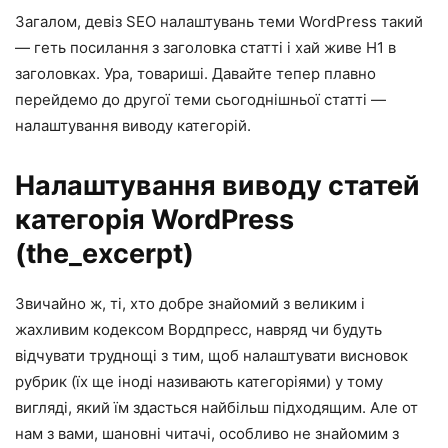
Загалом, девіз SEO налаштувань теми WordPress такий
— геть посилання з заголовка статті і хай живе H1 в
заголовках. Ура, товариші. Давайте тепер плавно
перейдемо до другої теми сьогоднішньої статті —
налаштування виводу категорій.
Налаштування виводу статей
категорія WordPress
(the_excerpt)
Звичайно ж, ті, хто добре знайомий з великим і
жахливим кодексом Вордпресс, навряд чи будуть
відчувати труднощі з тим, щоб налаштувати висновок
рубрик (їх ще іноді називають категоріями) у тому
вигляді, який їм здасться найбільш підходящим. Але от
нам з вами, шановні читачі, особливо не знайомим з