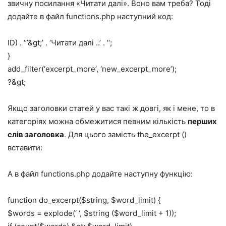
звичну посилання «Читати далі». Воно вам треба? Тоді
додайте в файл functions.php наступний код:
ID) . ‘”&gt;’ . ‘Читати далі ..’ . ‘‘;
}
add_filter(‘excerpt_more’, ‘new_excerpt_more’);
?&gt;
Якщо заголовки статей у вас такі ж довгі, як і мене, то в
категоріях можна обмежитися певним кількість
перших
слів заголовка
. Для цього замість the_excerpt ()
вставити:
А в файл functions.php додайте наступну функцію:
function do_excerpt($string, $word_limit) {
$words = explode(‘ ‘, $string ($word_limit + 1));