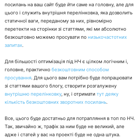
посилань на ваш сайт буде йти саме на головну, але для
цього і служить внутрішня перелінковка, яка дозволить
статичної ваги, переданому за них, рівномірно
перетекти на сторінки зі статтями, які ми абсолютно
безкоштовно можемо просувати по
низькочастотних
запитах
.
Для більшості оптимізація під НЧ є цілком логічним і,
головне, практично
безкоштовним способом
просування
. Для цього вам потрібно буде попрацювати
зі статтями вашого блогу, створити розгалужену
внутрішню перелінковку
, ну, і отримати
тут деяку
кількість безкоштовних зворотних посилань
.
Все, цього буде достатньо для потрапляння в топ по НЧ.
Так, звичайно ж, трафік за ним буде не великий, але
адже і статей у вас на проекті буде не одна штука.