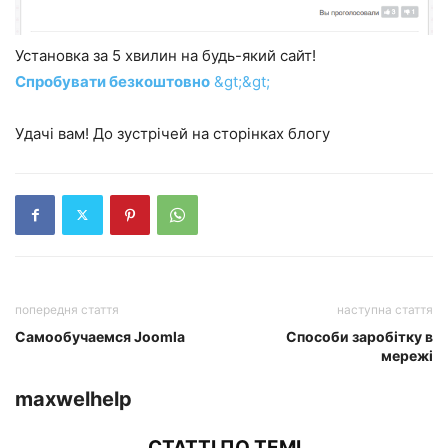
Установка за 5 хвилин на будь-який сайт!
Спробувати безкоштовно
&gt;&gt;
Удачі вам! До зустрічей на сторінках блогу
попередня стаття
наступна стаття
Самообучаемся Joomla
Способи заробітку в
мережі
maxwelhelp
СТАТТІ ПО ТЕМІ