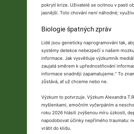
pokrytí krize. Uživatelé se ocitnou v pasti o
jasnější. Toto chování není náhodné; využ
Biologie špatných zpráv
Lidé jsou geneticky naprogramováni tak, aby
systémy detekce nebezpečí v našem mozku m
informace. Jak vysvětluje výzkumník mediá
zaujatá směrem k upřednostňování informac
informace snadněji zapamatujeme.“ To znam
zůstává, ať už chceme nebo ne.
Výzkum to potvrzuje. Výzkum Alexandra T.R
myšlenkami, emočním vyčerpáním a neschopno
roku 2026 hlásili zvýšenou míru úzkosti, 
napodobovat účinky nepřímého traumatu: ne
vrátit do klidu.