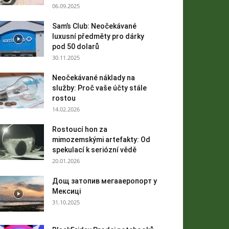
06.09.2025
Sam’s Club: Neočekávané
luxusní předměty pro dárky
pod 50 dolarů
30.11.2025
Neočekávané náklady na
služby: Proč vaše účty stále
rostou
14.02.2026
Rostoucí hon za
mimozemskými artefakty: Od
spekulací k seriózní vědě
20.01.2026
Дощ затопив мегааеропорт у
Мексиці
31.10.2025