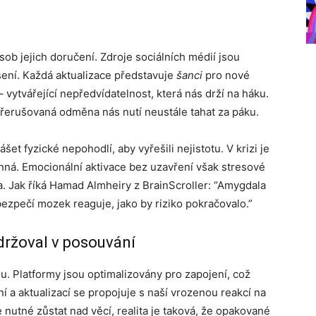
b jejich doručení. Zdroje sociálních médií jsou
šení. Každá aktualizace představuje
šanci
pro nové
– vytvářející nepředvídatelnost, která nás drží na háku.
přerušovaná odměna nás nutí neustále tahat za páku.
šet fyzické nepohodlí, aby vyřešili nejistotu. V krizi je
ná. Emocionální aktivace bez uzavření však stresové
la. Jak říká Hamad Almheiry z BrainScroller: “Amygdala
bezpečí mozek reaguje, jako by riziko pokračovalo.”
držoval v posouvání
. Platformy jsou optimalizovány pro zapojení, což
 a aktualizací se propojuje s naší vrozenou reakcí na
 nutné zůstat nad věcí, realita je taková, že opakované