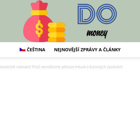
ČEŠTINA
NEJNOVĚJŠÍ ZPRÁVY A ČLÁNKY
DO
konečné rolování: Proč nemůžeme přestat mluvit o krizových zprávách