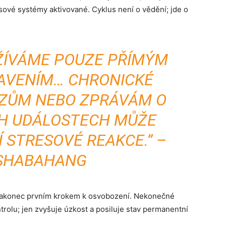
sové systémy aktivované. Cyklus není o vědění; jde o
ŽÍVÁME POUZE PŘÍMÝM
AVENÍM… CHRONICKÉ
AZŮM NEBO ZPRÁVÁM O
H UDÁLOSTECH MŮŽE
 STRESOVÉ REAKCE.” –
SHABAHANG
 nakonec prvním krokem k osvobození. Nekonečné
rolu; jen zvyšuje úzkost a posiluje stav permanentní