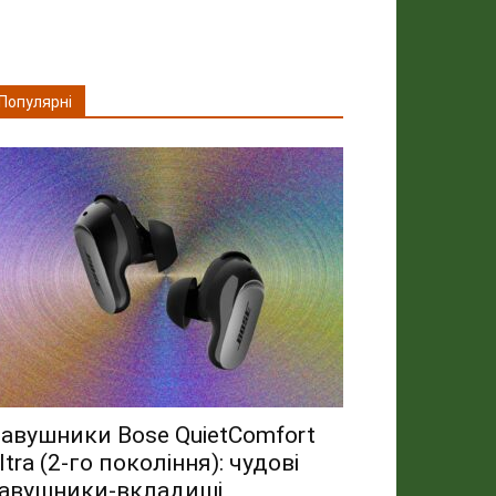
Популярні
авушники Bose QuietComfort
ltra (2-го покоління): чудові
авушники-вкладиші