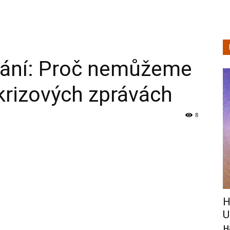
vání: Proč nemůžeme
 krizových zprávách
8
Н
U
н