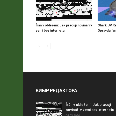
Írán v obležení: Jak pracují novináři v
Shark UV Re
zemi bez internetu
Opravdu fun
ВИБІР РЕДАКТОРА
Írán v obležení: Jak pracují
novináři v zemi bez internetu
04.03.2026