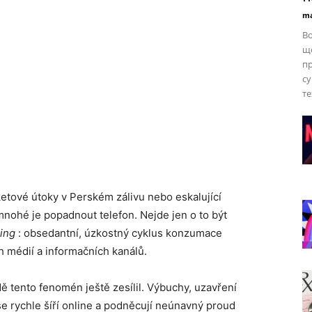
ma
Bo
щ
пр
су
те
aketové útoky v Perském zálivu nebo eskalující
mnohé je popadnout telefon. Nejde jen o to být
ing
: obsedantní, úzkostný cyklus konzumace
h médií a informačních kanálů.
ě tento fenomén ještě zesílil. Výbuchy, uzavření
 rychle šíří online a podněcují neúnavný proud