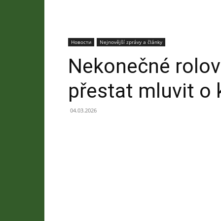
Новости
Nejnovější zprávy a články
Nekonečné rolo
přestat mluvit o
04.03.2026