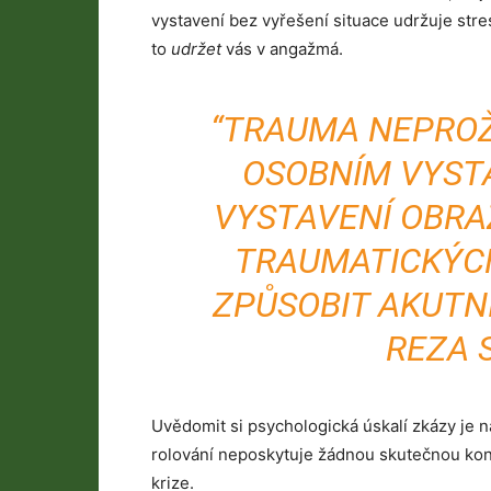
vystavení bez vyřešení situace udržuje stre
to
udržet
vás v angažmá.
“TRAUMA NEPRO
OSOBNÍM VYST
VYSTAVENÍ OBR
TRAUMATICKÝC
ZPŮSOBIT AKUTNÍ
REZA 
Uvědomit si psychologická úskalí zkázy je
rolování neposkytuje žádnou skutečnou kont
krize.