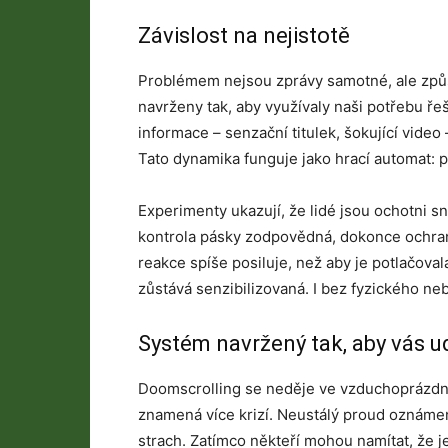
Závislost na nejistotě
Problémem nejsou zprávy samotné, ale způso
navrženy tak, aby využívaly naši potřebu ře
informace – senzační titulek, šokující video 
Tato dynamika funguje jako hrací automat: 
Experimenty ukazují, že lidé jsou ochotni sná
kontrola pásky zodpovědná, dokonce ochran
reakce spíše posiluje, než aby je potlačova
zůstává senzibilizovaná. I bez fyzického ne
Systém navržený tak, aby vás u
Doomscrolling se neděje ve vzduchoprázdnu
znamená více krizí. Neustálý proud oznámení
strach. Zatímco někteří mohou namítat, že je