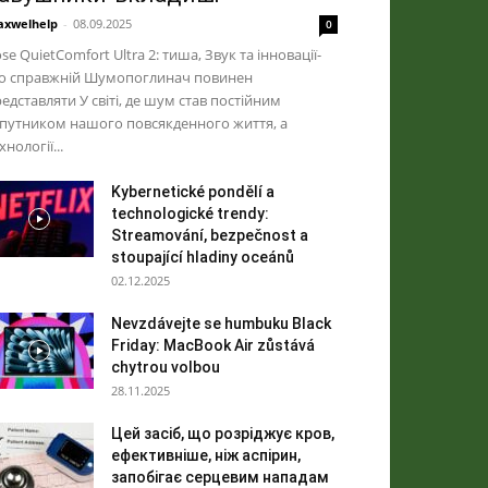
xwelhelp
-
08.09.2025
0
se QuietComfort Ultra 2: тиша, Звук та інновації-
о справжній Шумопоглинач повинен
едставляти У світі, де шум став постійним
путником нашого повсякденного життя, а
хнології...
Kybernetické pondělí a
technologické trendy:
Streamování, bezpečnost a
stoupající hladiny oceánů
02.12.2025
Nevzdávejte se humbuku Black
Friday: MacBook Air zůstává
chytrou volbou
28.11.2025
Цей засіб, що розріджує кров,
ефективніше, ніж аспірин,
запобігає серцевим нападам