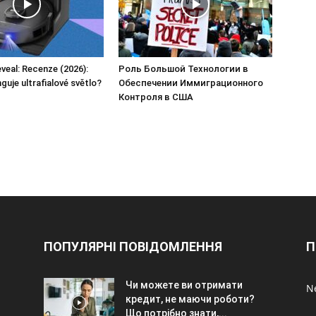
veal: Recenze (2026):
Роль Большой Технологии в
guje ultrafialové světlo?
Обеспечении Иммиграционного
Контроля в США
ПОПУЛЯРНІ ПОВІДОМЛЕННЯ
П
Чи можете ви отримати
Ne
кредит, не маючи роботи?
Що потрібно знати,...