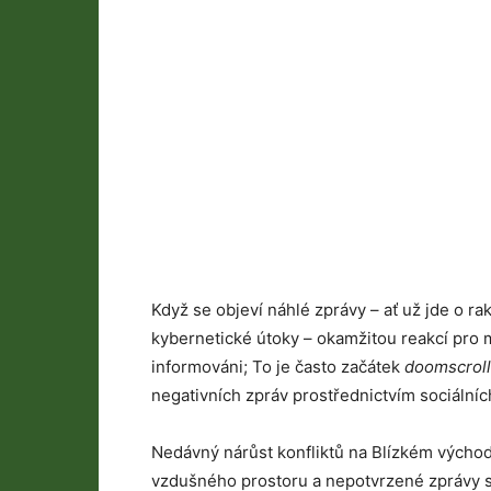
Když se objeví náhlé zprávy – ať už jde o r
kybernetické útoky – okamžitou reakcí pro 
informováni; To je často začátek
doomscroll
negativních zpráv prostřednictvím sociálníc
Nedávný nárůst konfliktů na Blízkém východ
vzdušného prostoru a nepotvrzené zprávy se