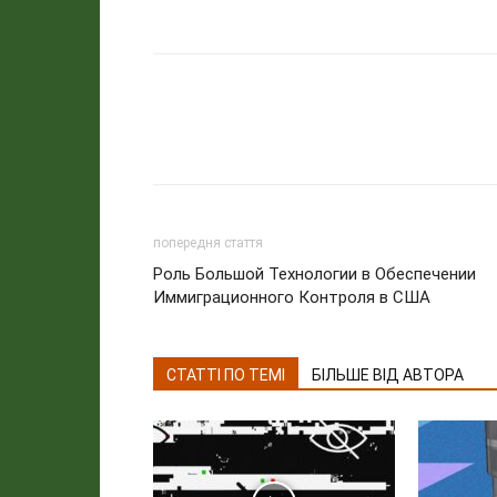
попередня стаття
Роль Большой Технологии в Обеспечении
Иммиграционного Контроля в США
СТАТТІ ПО ТЕМІ
БІЛЬШЕ ВІД АВТОРА