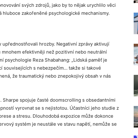
bnovování svých zdrojů, jako by to nějak urychlilo věci
ívá hluboce zakořeněné psychologické mechanismy.
 upřednostňovali hrozby. Negativní zprávy aktivují
nohem efektivněji než pozitivní nebo neutrální
lní psychologie Reza Shabahang: „Lidská paměť je
í souvisejících s nebezpečím… takže si takové
ená, že traumatický nebo znepokojivý obsah v nás
. Sharpe spojuje časté doomscrolling s obsedantními
stí vyrovnat se s nejistotou. Účastníci jeho studie z
deprese a stresu. Dlouhodobá expozice může dokonce
rvový systém je neustále ve stavu napětí, nemůže se