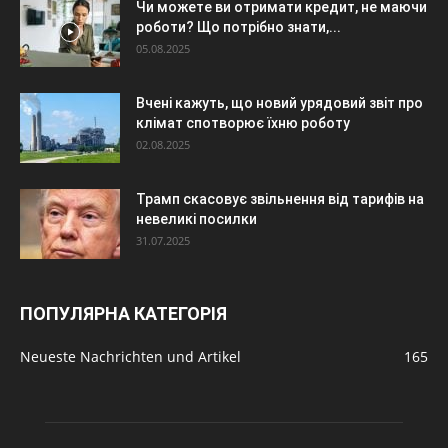
Чи можете ви отримати кредит, не маючи
роботи? Що потрібно знати,...
05.08.2025
Вчені кажуть, що новий урядовий звіт про
клімат спотворює їхню роботу
02.08.2025
Трамп скасовує звільнення від тарифів на
невеликі посилки
31.07.2025
ПОПУЛЯРНА КАТЕГОРІЯ
Neueste Nachrichten und Artikel
165