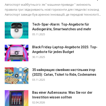
Автоспорт майбутнього :як" машини-привиди " змінюють
правила гри і відкривають нові горизонти для глядачів і команд
Автоспорт завжди був ареною інновацій, де передові технології...
Tech-Spar-Alarm: Top-Angebote für
Audiogeräte, Smartwatches und mehr
05.11.2025
Black Friday-Laptop-Angebote 2025: Top-
Angebote für jedes Budget
30.11.2025
35 найкращих сімейних настільних ігор
(2025): Catan, Ticket to Ride, Codenames
03.11.2025
Bau einer Außensauna: Was Sie vor der
Investition wissen sollten
02.04.2026