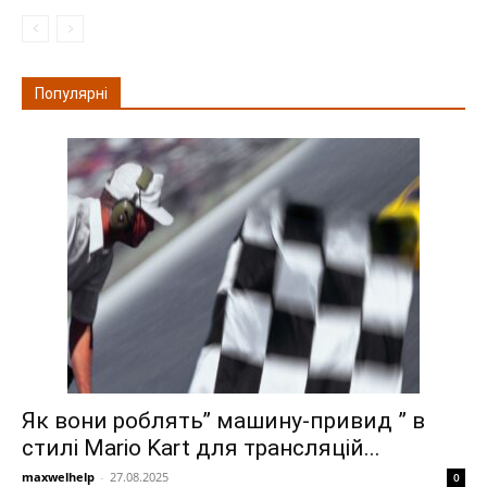
Популярні
Як вони роблять” машину-привид ” в
стилі Mario Kart для трансляцій...
maxwelhelp
-
27.08.2025
0