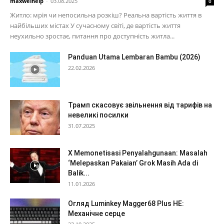
maxwelhelp
-
03.08.2025
0
Житло: мрія чи непосильна розкіш? Реальна вартість життя в
найбільших містах У сучасному світі, де вартість життя
неухильно зростає, питання про доступність житла...
Panduan Utama Lembaran Bambu (2026)
22.02.2026
Трамп скасовує звільнення від тарифів на
невеликі посилки
31.07.2025
X Memonetisasi Penyalahgunaan: Masalah
‘Melepaskan Pakaian’ Grok Masih Ada di
Balik...
11.01.2026
Огляд Luminkey Magger68 Plus HE:
Механічне серце