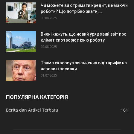
Чи можете ви отримати кредит, не маючи
роботи? Що потрібно знати,...
05.08.2025
Вчені кажуть, що новий урядовий звіт про
клімат спотворює їхню роботу
02.08.2025
Трамп скасовує звільнення від тарифів на
невеликі посилки
31.07.2025
ПОПУЛЯРНА КАТЕГОРІЯ
Berita dan Artikel Terbaru
161