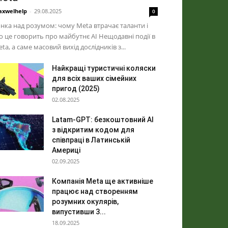
xwelhelp
-
29.08.2025
0
нка над розумом: чому Meta втрачає таланти і
 це говорить про майбутнє AI Нещодавні події в
ta, а саме масовий вихід дослідників з...
Найкращі туристичні коляски
для всіх ваших сімейних
пригод (2025)
02.08.2025
Latam-GPT: безкоштовний AI
з відкритим кодом для
співпраці в Латинській
Америці
02.09.2025
Компанія Meta ще активніше
працює над створенням
розумних окулярів,
випустивши 3...
18.09.2025