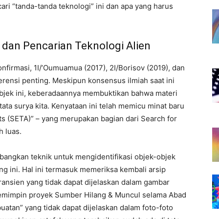
ari “tanda-tanda teknologi” ini dan apa yang harus
 dan Pencarian Teknologi Alien
firmasi, 1I/’Oumuamua (2017), 2I/Borisov (2019), dan
erensi penting. Meskipun konsensus ilmiah saat ini
bjek ini, keberadaannya membuktikan bahwa materi
ta surya kita. Kenyataan ini telah memicu minat baru
acts (SETA)” – yang merupakan bagian dari Search for
h luas.
bangkan teknik untuk mengidentifikasi objek-objek
ng ini. Hal ini termasuk memeriksa kembali arsip
ransien yang tidak dapat dijelaskan dalam gambar
g memimpin proyek Sumber Hilang & Muncul selama Abad
tan” yang tidak dapat dijelaskan dalam foto-foto