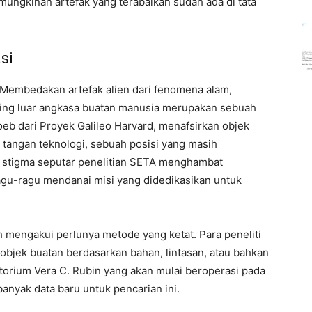
ngkinan artefak yang terabaikan sudah ada di tata
si
 Membedakan artefak alien dari fenomena alam,
uing luar angkasa buatan manusia merupakan sebuah
oeb dari Proyek Galileo Harvard, menafsirkan objek
a tangan teknologi, sebuah posisi yang masih
a stigma seputar penelitian SETA menghambat
ragu-ragu mendanai misi yang didedikasikan untuk
 mengakui perlunya metode yang ketat. Para peneliti
 objek buatan berdasarkan bahan, lintasan, atau bahkan
atorium Vera C. Rubin yang akan mulai beroperasi pada
nyak data baru untuk pencarian ini.