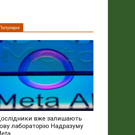
Популярні
ослідники вже залишають
ову лабораторію Надразуму
eta