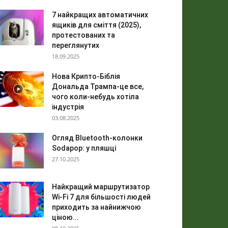
7 найкращих автоматичних
ящиків для сміття (2025),
протестованих та
переглянутих
18.09.2025
Нова Крипто-Біблія
Дональда Трампа-це все,
чого коли-небудь хотіла
індустрія
03.08.2025
Огляд Bluetooth-колонки
Sodapop: у пляшці
27.10.2025
Найкращий маршрутизатор
Wi-Fi 7 для більшості людей
приходить за найнижчою
ціною...