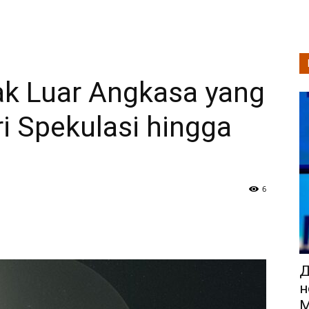
Teknologi
ak Luar Angkasa yang
dan
i Spekulasi hingga
Analisis
6
Д
Gaya
н
M