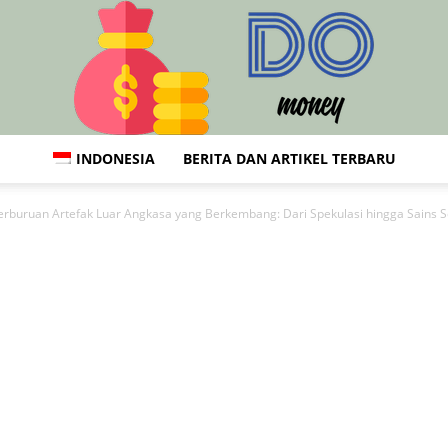
INDONESIA
BERITA DAN ARTIKEL TERBARU
Do:
erburuan Artefak Luar Angkasa yang Berkembang: Dari Spekulasi hingga Sains S
Keuangan,