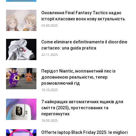
Оновлення Final Fantasy Tactics надає
історії класових воєн нову актуальність
03.09.2025
Come eliminare definitivamente il disordine
cartaceo: una guida pratica
22.11.2025
Перідот Niantic, інопланетний пес із
доповненою реальністю, тепер
розмовляючий гід
19.10.2025
7 найкращих автоматичних ящиків для
сміття (2025), протестованих та
переглянутих
18.09.2025
Offerte laptop Black Friday 2025: le migliori