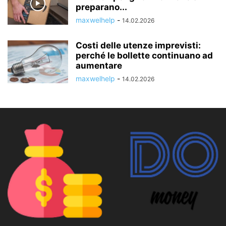
preparano...
maxwelhelp
-
14.02.2026
Costi delle utenze imprevisti:
perché le bollette continuano ad
aumentare
maxwelhelp
-
14.02.2026