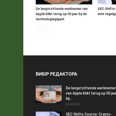
De langstzittende werknemer van
SEC Shifts 
Apple blikt terug op 50 jaar bij de
wint regelg
technologiegigant
ВИБІР РЕДАКТОРА
De langstzittende werknemer
van Apple blikt terug op 50 jaa
bij...
02.04.2026
SEC Shifts Course: Crypto-