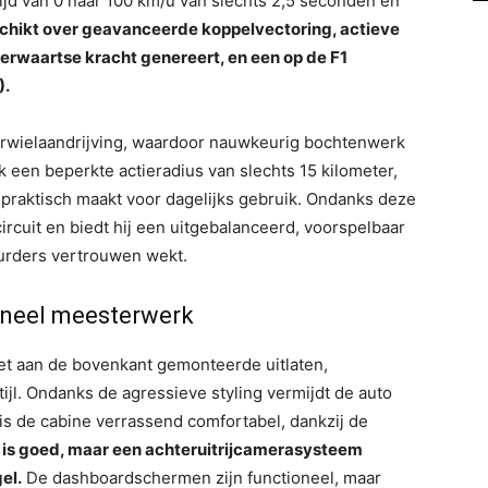
 tijd van 0 naar 100 km/u van slechts 2,5 seconden en
chikt over geavanceerde koppelvectoring, actieve
rwaartse kracht genereert, en een op de F1
).
erwielaandrijving, waardoor nauwkeurig bochtenwerk
ok een beperkte actieradius van slechts 15 kilometer,
praktisch maakt voor dagelijks gebruik. Ondanks deze
ircuit en biedt hij een uitgebalanceerd, voorspelbaar
uurders vertrouwen wekt.
oneel meesterwerk
met aan de bovenkant gemonteerde uitlaten,
jl. Ondanks de agressieve styling vermijdt de auto
is de cabine verrassend comfortabel, dankzij de
t is goed, maar een achteruitrijcamerasysteem
el.
De dashboardschermen zijn functioneel, maar