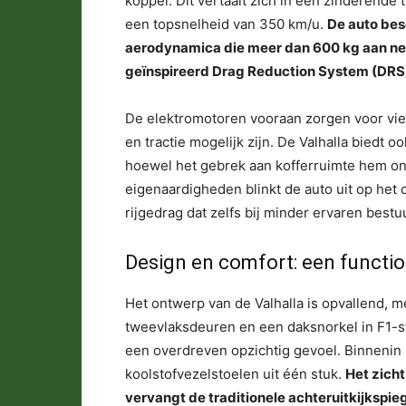
koppel. Dit vertaalt zich in een zinderende
een topsnelheid van 350 km/u.
De auto bes
aerodynamica die meer dan 600 kg aan nee
geïnspireerd Drag Reduction System (DRS
De elektromotoren vooraan zorgen voor vi
en tractie mogelijk zijn. De Valhalla biedt o
hoewel het gebrek aan kofferruimte hem on
eigenaardigheden blinkt de auto uit op het c
rijgedrag dat zelfs bij minder ervaren best
Design en comfort: een functi
Het ontwerp van de Valhalla is opvallend, 
tweevlaksdeuren en een daksnorkel in F1-sti
een overdreven opzichtig gevoel. Binnenin 
koolstofvezelstoelen uit één stuk.
Het zich
vervangt de traditionele achteruitkijkspieg