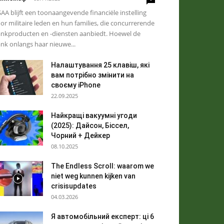
AA blijft een toonaangevende financiële instelling
or militaire leden en hun families, die concurrerende
nkproducten en -diensten aanbiedt. Hoewel de
nk onlangs haar nieuwe...
Налаштування 25 клавіш, які
вам потрібно змінити на
своєму iPhone
22.09.2025
Найкращі вакуумні угоди
(2025): Дайсон, Біссел,
Чорний + Дейкер
08.10.2025
The Endless Scroll: waarom we
niet weg kunnen kijken van
crisisupdates
04.03.2026
Я автомобільний експерт: ці 6