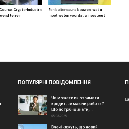
Course: Crypto-industrie
Een buitensauna bouwen: wat u
evend terrein
moet weten voordat u investeert
ПОПУЛЯРНІ ПОВІДОМЛЕННЯ
П
Чи можете ви отримати
La
r
кредит, не маючи роботи?
Що потрібно знати,...
05.08.2025
Вчені кажуть, що новий