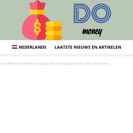
NEDERLANDS
LAATSTE NIEUWS EN ARTIKELEN
DO
ston Martin Valhalla: een gok van een miljoen dollar die de moeite...