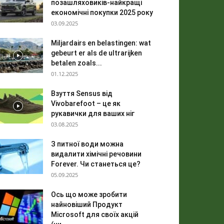
позашляховиків-найкращі
економічні покупки 2025 року
03.09.2025
Miljardairs en belastingen: wat
gebeurt er als de ultrarijken
betalen zoals...
01.12.2025
Взуття Sensus від
Vivobarefoot – це як
рукавички для ваших ніг
03.08.2025
З питної води можна
видалити хімічні речовини
Forever. Чи станеться це?
05.09.2025
Ось що може зробити
найновіший Продукт
Microsoft для своїх акцій