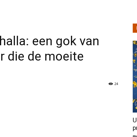
halla: een gok van
ar die de moeite
24
U
p
ma