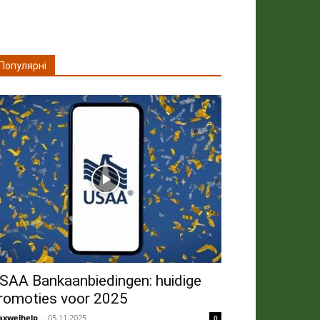
Популярні
SAA Bankaanbiedingen: huidige
romoties voor 2025
xwelhelp
-
05.11.2025
0