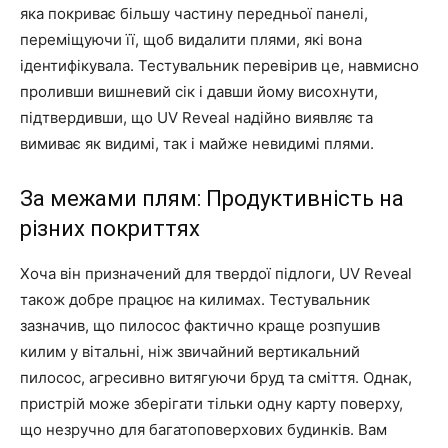
яка покриває більшу частину передньої панелі,
переміщуючи її, щоб видалити плями, які вона
ідентифікувала. Тестувальник перевірив це, навмисно
проливши вишневий сік і давши йому висохнути,
підтвердивши, що UV Reveal надійно виявляє та
вимиває як видимі, так і майже невидимі плями.
За межами плям: Продуктивність на
різних покриттях
Хоча він призначений для твердої підлоги, UV Reveal
також добре працює на килимах. Тестувальник
зазначив, що пилосос фактично краще розпушив
килим у вітальні, ніж звичайний вертикальний
пилосос, агресивно витягуючи бруд та сміття. Однак,
пристрій може зберігати тільки одну карту поверху,
що незручно для багатоповерхових будинків. Вам