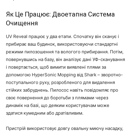
Як Це Працює: Двоетапна Система
Очищення
UV Reveal працює у два етапи. Спочатку він сканує і
прибирає ваш будинок, використовуючи стандартні
режими пилозошення та вологого прибирання. Потім,
повернувшись на базу, він аналізує дані УФ-сканування
і повертається, щоб вимити виявлені плями за
допомогою HyperSonic Mopping від Shark – зворотно-
поступального руху, розробленого для видалення
стійких забруднень. Пилосос навіть повідомляє про
своє повернення до боротьби з плямами через
динамік на базі, що деяким користувачам може
здатися кумедним або дратівливим.
Пристрій використовує довгу овальну миючу насадку,