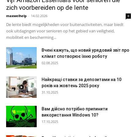
zich voorbereiden op de lente
maxwelhelp
-
14.02.2026
0
De lente biedt mogelijkheden voor buitenactiviteiten, maar biedt
ook uitdagingen voor senioren op het gebied van veiligheid,
mobiliteit en bescherming...
Вчені кажуть, що новий урядовий звіт про
клімат спотворює їхню роботу
02.08.2025
Найкращі ставки за депозитами на 10
років на жовтень 2025 року
31.10.2025
Вам дійсно потрібно припинити
використання Windows 10?
17.10.2025