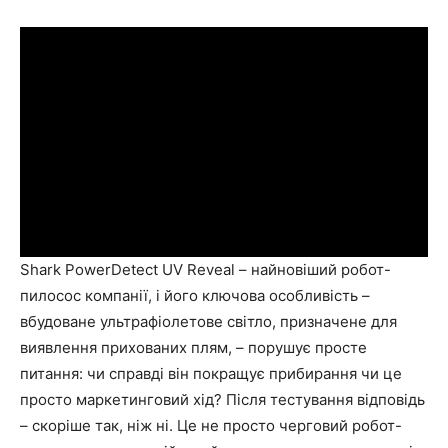
Shark PowerDetect UV Reveal – найновіший робот-
пилосос компанії, і його ключова особливість –
вбудоване ультрафіолетове світло, призначене для
виявлення прихованих плям, – порушує просте
питання: чи справді він покращує прибирання чи це
просто маркетинговий хід? Після тестування відповідь
– скоріше так, ніж ні. Це не просто черговий робот-