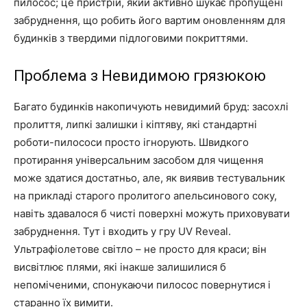
пилосос; це пристрій, який активно шукає пропущені
забруднення, що робить його вартим оновленням для
будинків з твердими підлоговими покриттями.
Проблема з Невидимою грязюкою
Багато будинків накопичують невидимий бруд: засохлі
пролиття, липкі залишки і кіптяву, які стандартні
роботи-пилососи просто ігнорують. Швидкого
протирання універсальним засобом для чищення
може здатися достатньо, але, як виявив тестувальник
на прикладі старого пролитого апельсинового соку,
навіть здавалося б чисті поверхні можуть приховувати
забруднення. Тут і входить у гру UV Reveal.
Ультрафіолетове світло – не просто для краси; він
висвітлює плями, які інакше залишилися б
непоміченими, спонукаючи пилосос повернутися і
старанно їх вимити.