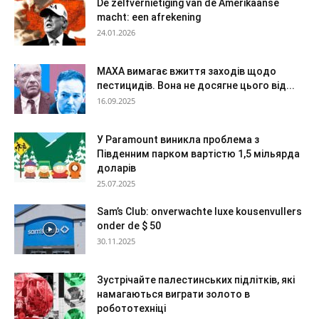
De zelfvernietiging van de Amerikaanse
macht: een afrekening
24.01.2026
МАХА вимагає вжиття заходів щодо
пестицидів. Вона не досягне цього від...
16.09.2025
У Paramount виникла проблема з
Південним парком вартістю 1,5 мільярда
доларів
25.07.2025
Sam’s Club: onverwachte luxe kousenvullers
onder de $ 50
30.11.2025
Зустрічайте палестинських підлітків, які
намагаються виграти золото в
робототехніці