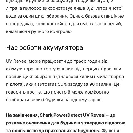
відходів. Брудний резервуар для води вміщує 1,18
літра, а пилосос використовує лише 0,21 літра чистої
води за один цикл збирання. Однак, базова станція
не
попереджає, коли контейнер для сміття заповнений,
вимагаючи ручного контролю.
Час роботи акумулятора
UV Reveal може працювати до трьох годин від
акумулятора, що тестувальник підтвердив, провівши
повний цикл збирання (пилосося килим і мила тверда
підлога), який витратив 50% заряду за 90 хвилин. Це
говорить про те, що пристрій може комфортно
прибирати великі будинки на одному заряді.
На закінчення, Shark PowerDetect UV Reveal – це
розумне оновлення для будинків з твердою підлогою
та схильністю до прихованих забруднень.
Функція