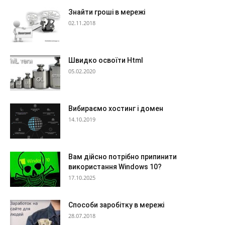
Знайти гроші в мережі
02.11.2018
Швидко освоїти Html
05.02.2020
Вибираємо хостинг і домен
14.10.2019
Вам дійсно потрібно припинити
використання Windows 10?
17.10.2025
Способи заробітку в мережі
28.07.2018