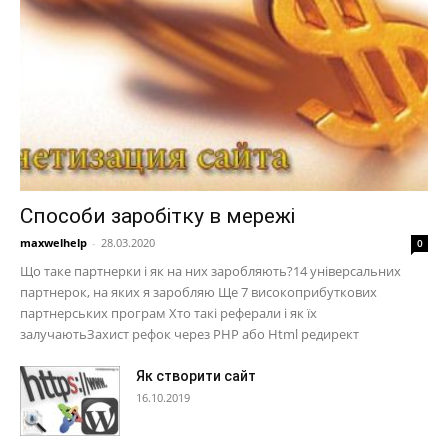
Способи заробітку в мережі
maxwelhelp
-
28.03.2020
0
Що таке партнерки і як на них заробляють?14 універсальних
партнерок, на яких я заробляю Ще 7 високоприбуткових
партнерських програм Хто такі реферали і як їх
залучаютьЗахист рефок через PHP або Html редирект
Як створити сайт
16.10.2019