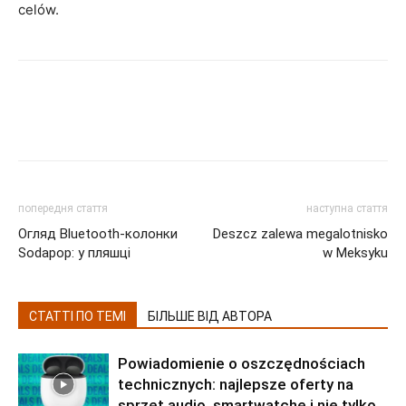
celów.
попередня стаття
наступна стаття
Огляд Bluetooth-колонки
Deszcz zalewa megalotnisko
Sodapop: у пляшці
w Meksyku
СТАТТІ ПО ТЕМІ
БІЛЬШЕ ВІД АВТОРА
Powiadomienie o oszczędnościach
technicznych: najlepsze oferty na
sprzęt audio, smartwatche i nie tylko