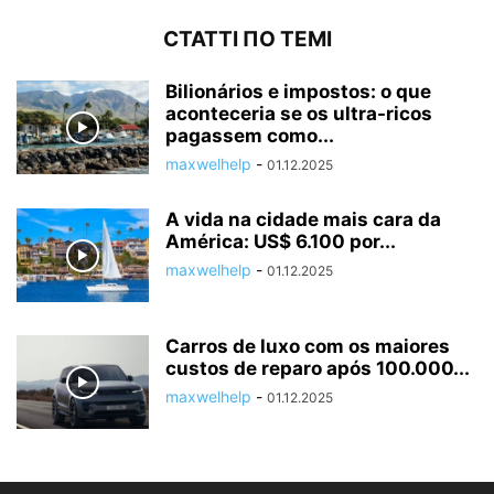
СТАТТІ ПО ТЕМІ
Bilionários e impostos: o que
aconteceria se os ultra-ricos
pagassem como...
maxwelhelp
-
01.12.2025
A vida na cidade mais cara da
América: US$ 6.100 por...
maxwelhelp
-
01.12.2025
Carros de luxo com os maiores
custos de reparo após 100.000...
maxwelhelp
-
01.12.2025