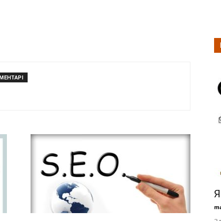
ОМЕНТАРІ
Я
ma