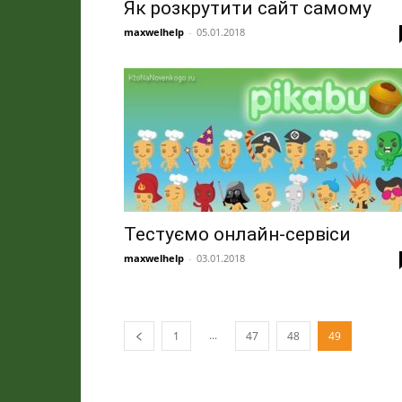
Як розкрутити сайт самому
maxwelhelp
-
05.01.2018
Тестуємо онлайн-сервіси
maxwelhelp
-
03.01.2018
...
1
47
48
49