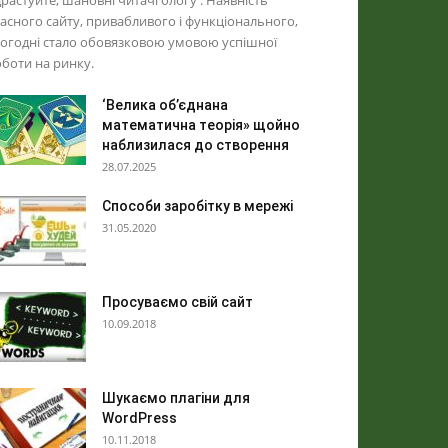
растуйте, шановні читачі блогу . Наявність
асного сайту, привабливого і функціонального,
огодні стало обовязковою умовою успішної
боти на ринку.
‘Велика об’єднана
математична теорія» щойно
наблизилася до створення
28.07.2025
Способи заробітку в мережі
31.05.2020
Просуваємо свій сайт
10.09.2018
Шукаємо плагіни для
WordPress
10.11.2018