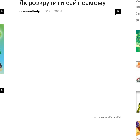
Зд
Як розкрутити сайт самому
вл
maxwelhelp
-
04.01.2018
0
0
сь
ро
0
сторінка 49 з 49