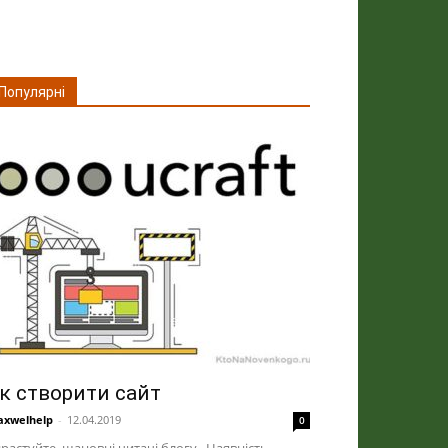
Популярні
к створити сайт
xwelhelp
-
12.04.2019
0