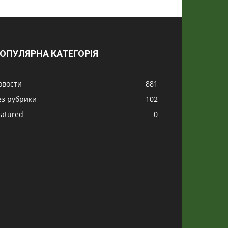
ОПУЛЯРНА КАТЕГОРІЯ
овости
881
ез рубрики
102
eatured
0