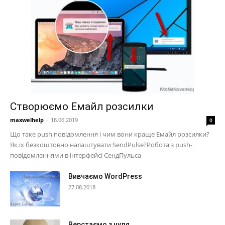
Створюємо Емайл розсилки
maxwelhelp
-
18.06.2019
0
Що таке push повідомлення і чим вони краще Емайл розсилки?
Як їх безкоштовно налаштувати SendPulse?Робота з push-
повідомленнями в інтерфейсі СендПульса
Вивчаємо WordPress
27.08.2018
Верстаємо з нуля