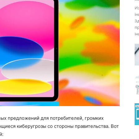
Из
ін
Зд
пр
ін
ных предложений для потребителей, громких
щиеся киберугрозы со стороны правительства. Вот
й: