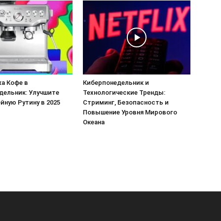
а Кофе в
Киберпонедельник и
дельник: Улучшите
Технологические Тренды:
йную Рутину в 2025
Стриминг, Безопасность и
Повышение Уровня Мирового
Океана