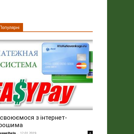
Популярні
своюємося з інтернет-
рошима
xwelhelp
-
12.01.2019
0