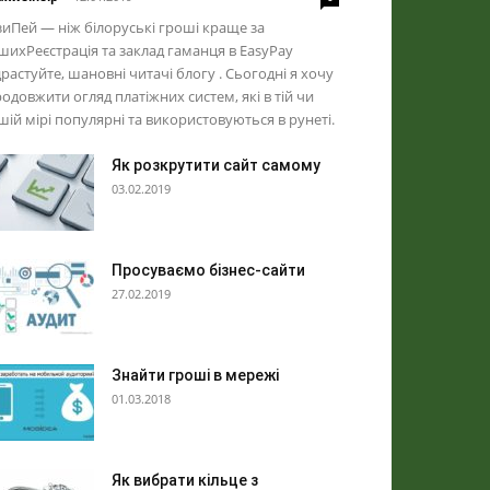
иПей — ніж білоруські гроші краще за
шихРеєстрація та заклад гаманця в EasyPay
растуйте, шановні читачі блогу . Сьогодні я хочу
одовжити огляд платіжних систем, які в тій чи
шій мірі популярні та використовуються в рунеті.
Як розкрутити сайт самому
03.02.2019
Просуваємо бізнес-сайти
27.02.2019
Знайти гроші в мережі
01.03.2018
Як вибрати кільце з