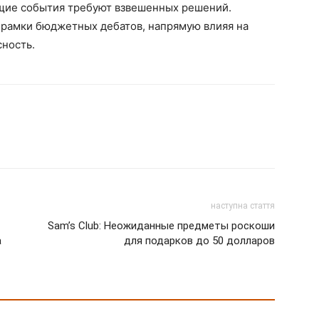
ущие события требуют взвешенных решений.
 рамки бюджетных дебатов, напрямую влияя на
сность.
наступна стаття
Sam’s Club: Неожиданные предметы роскоши
а
для подарков до 50 долларов