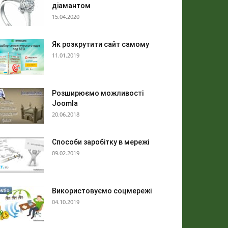
діамантом
15.04.2020
Як розкрутити сайт самому
11.01.2019
Розширюємо можливості
Joomla
20.06.2018
Способи заробітку в мережі
09.02.2019
Використовуємо соцмережі
04.10.2019