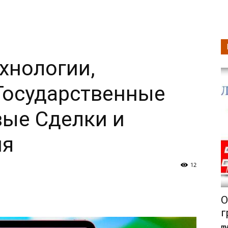
ехнологии,
Государственные
вые Сделки и
ия
12
О
г
ma