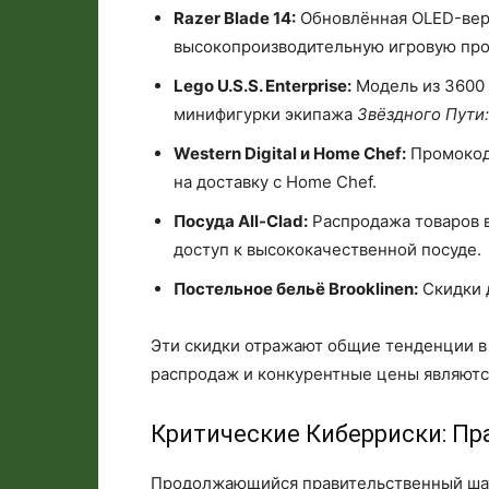
Razer Blade 14:
Обновлённая OLED-верс
высокопроизводительную игровую про
Lego U.S.S. Enterprise:
Модель из 3600 
минифигурки экипажа
Звёздного Пути
Western Digital и Home Chef:
Промокоды
на доставку с Home Chef.
Посуда All-Clad:
Распродажа товаров в
доступ к высококачественной посуде.
Постельное бельё Brooklinen:
Скидки д
Эти скидки отражают общие тенденции в
распродаж и конкурентные цены являютс
Критические Киберриски: П
Продолжающийся правительственный шатд