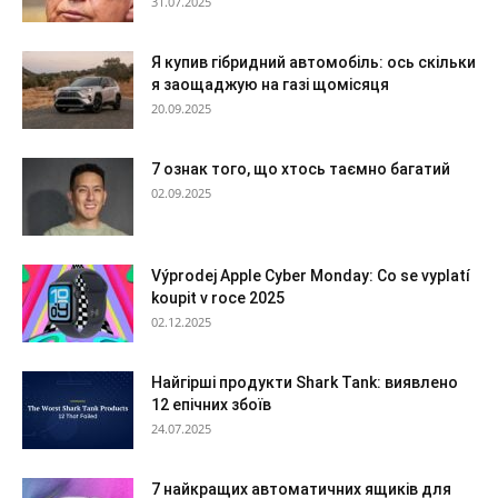
31.07.2025
Я купив гібридний автомобіль: ось скільки
я заощаджую на газі щомісяця
20.09.2025
7 ознак того, що хтось таємно багатий
02.09.2025
Výprodej Apple Cyber Monday: Co se vyplatí
koupit v roce 2025
02.12.2025
Найгірші продукти Shark Tank: виявлено
12 епічних збоїв
24.07.2025
7 найкращих автоматичних ящиків для