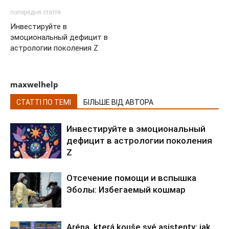
попередня стаття
Инвестируйте в
эмоциональный дефицит в
астрологии поколения Z
maxwelhelp
СТАТТІ ПО ТЕМІ
БІЛЬШЕ ВІД АВТОРА
Инвестируйте в эмоциональный
дефицит в астрологии поколения
Z
Отсечение помощи и вспышка
Эболы: Избегаемый кошмар
Aréna, která kouše své asistenty: jak