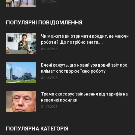
20.05.2026
ПОПУЛЯРНІ ПОВІДОМЛЕННЯ
Чи можете ви отримати кредит, не маючи
роботи? Що потрібно знати,...
05.08.2025
Вчені кажуть, що новий урядовий звіт про
клімат спотворює їхню роботу
02.08.2025
Трамп скасовує звільнення від тарифів на
невеликі посилки
31.07.2025
ПОПУЛЯРНА КАТЕГОРІЯ