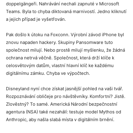
doppelgängeři. Nahrávání nechali zapnuté v Microsoft
Teams. Byla to chyba diktovaná marnivostí. Jedno kliknutí
a jejich případ je vyšetřován.
Pak došlo k útoku na Foxconn. Výrobní závod iPhone byl
znovu napaden hackery. Skupiny Pansomware tuto
společnost milují. Nebo prostě milují myšlenku, že žádná
ochrana netrvá věčně. Společnost, která drží klíče k
celosvětovým datům, vlastní hlavní klíč ke každému
digitálnímu zámku. Chyba ve výpočtech.
Disneyland nyní chce získat jasnější pohled na vaši tvář.
Rozpoznávání obličeje pro návštěvníky. Komfortní? Jistě.
Zlověstný? To samé. Americká Národní bezpečnostní
agentura (NSA) také nezahálí: testuje model Mythos od
Anthropic, aby našla slabá místa v digitálním brnění.