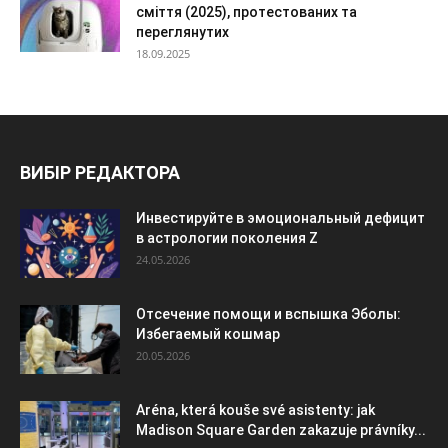
сміття (2025), протестованих та
переглянутих
18.09.2025
ВИБІР РЕДАКТОРА
Инвестируйте в эмоциональный дефицит
в астрологии поколения Z
24.05.2026
Отсечение помощи и вспышка Эболы:
Избегаемый кошмар
20.05.2026
Aréna, která kouše své asistenty: jak
Madison Square Garden zakazuje právníky...