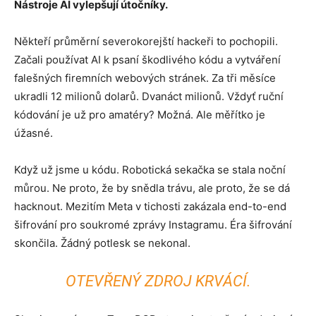
Nástroje AI vylepšují útočníky.
Někteří průměrní severokorejští hackeři to pochopili.
Začali používat AI k psaní škodlivého kódu a vytváření
falešných firemních webových stránek. Za tři měsíce
ukradli 12 milionů dolarů. Dvanáct milionů. Vždyť ruční
kódování je už pro amatéry? Možná. Ale měřítko je
úžasné.
Když už jsme u kódu. Robotická sekačka se stala noční
můrou. Ne proto, že by snědla trávu, ale proto, že se dá
hacknout. Mezitím Meta v tichosti zakázala end-to-end
šifrování pro soukromé zprávy Instagramu. Éra šifrování
skončila. Žádný potlesk se nekonal.
OTEVŘENÝ ZDROJ KRVÁCÍ.