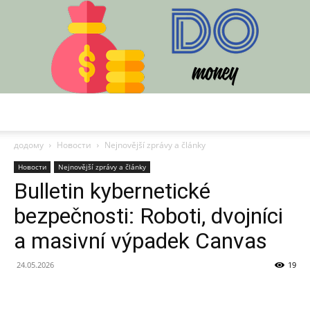
DO
додому
Новости
Nejnovější zprávy a články
Новости
Nejnovější zprávy a články
Bulletin kybernetické
bezpečnosti: Roboti, dvojníci
a masivní výpadek Canvas
24.05.2026
19