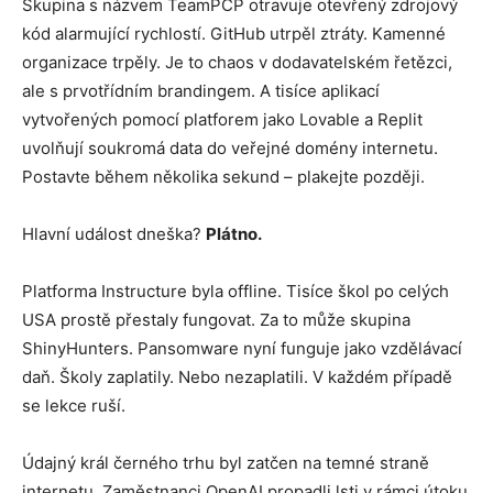
Skupina s názvem TeamPCP otravuje otevřený zdrojový
kód alarmující rychlostí. GitHub utrpěl ztráty. Kamenné
organizace trpěly. Je to chaos v dodavatelském řetězci,
ale s prvotřídním brandingem. A tisíce aplikací
vytvořených pomocí platforem jako Lovable a Replit
uvolňují soukromá data do veřejné domény internetu.
Postavte během několika sekund – plakejte později.
Hlavní událost dneška?
Plátno.
Platforma Instructure byla offline. Tisíce škol po celých
USA prostě přestaly fungovat. Za to může skupina
ShinyHunters. Pansomware nyní funguje jako vzdělávací
daň. Školy zaplatily. Nebo nezaplatili. V každém případě
se lekce ruší.
Údajný král černého trhu byl zatčen na temné straně
internetu. Zaměstnanci OpenAI propadli lsti v rámci útoku