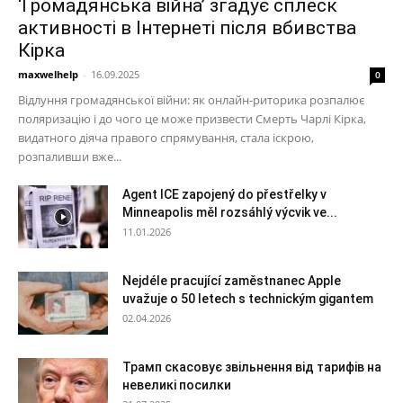
‘Громадянська війна’ згадує сплеск
активності в Інтернеті після вбивства
Кірка
maxwelhelp
-
16.09.2025
0
Відлуння громадянської війни: як онлайн-риторика розпалює
поляризацію і до чого це може призвести Смерть Чарлі Кірка,
видатного діяча правого спрямування, стала іскрою,
розпаливши вже...
Agent ICE zapojený do přestřelky v
Minneapolis měl rozsáhlý výcvik ve...
11.01.2026
Nejdéle pracující zaměstnanec Apple
uvažuje o 50 letech s technickým gigantem
02.04.2026
Трамп скасовує звільнення від тарифів на
невеликі посилки