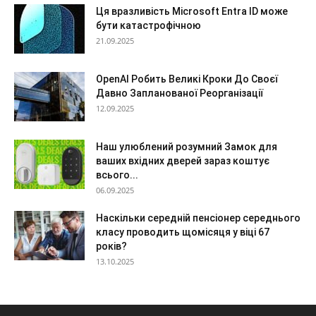
Ця вразливість Microsoft Entra ID може
бути катастрофічною
21.09.2025
OpenAI Робить Великі Кроки До Своєї
Давно Запланованої Реорганізації
12.09.2025
Наш улюблений розумний Замок для
ваших вхідних дверей зараз коштує
всього...
06.09.2025
Наскільки середній пенсіонер середнього
класу проводить щомісяця у віці 67
років?
13.10.2025