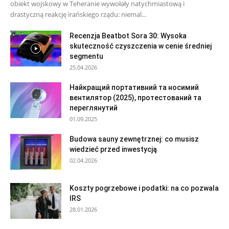
obiekt wojskowy w Teheranie wywołały natychmiastową i
drastyczną reakcję irańskiego rządu: niemal...
Recenzja Beatbot Sora 30: Wysoka
skuteczność czyszczenia w cenie średniej
segmentu
25.04.2026
Найкращий портативний та носимий
вентилятор (2025), протестований та
переглянутий
01.09.2025
Budowa sauny zewnętrznej: co musisz
wiedzieć przed inwestycją
02.04.2026
Koszty pogrzebowe i podatki: na co pozwala
IRS
28.01.2026