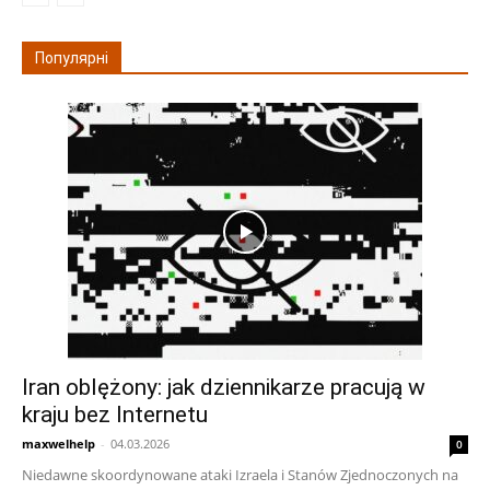
Популярні
Iran oblężony: jak dziennikarze pracują w
kraju bez Internetu
maxwelhelp
-
04.03.2026
0
Niedawne skoordynowane ataki Izraela i Stanów Zjednoczonych na