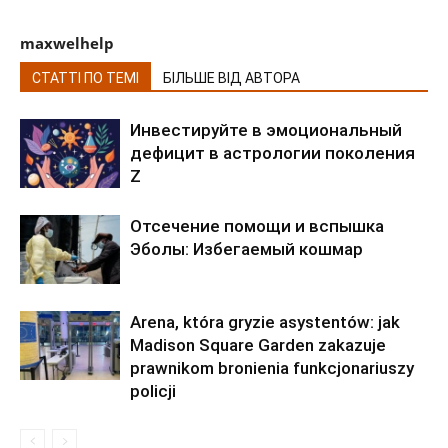
maxwelhelp
СТАТТІ ПО ТЕМІ
БІЛЬШЕ ВІД АВТОРА
Инвестируйте в эмоциональный
дефицит в астрологии поколения
Z
Отсечение помощи и вспышка
Эболы: Избегаемый кошмар
Arena, która gryzie asystentów: jak
Madison Square Garden zakazuje
prawnikom bronienia funkcjonariuszy
policji