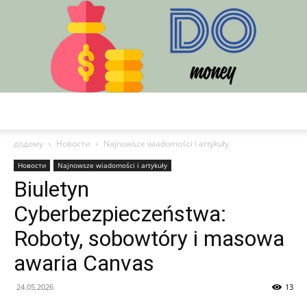
DO
додому
Новости
Najnowsze wiadomości i artykuły
Новости
Najnowsze wiadomości i artykuły
Biuletyn
Cyberbezpieczeństwa:
Roboty, sobowtóry i masowa
awaria Canvas
24.05.2026
13