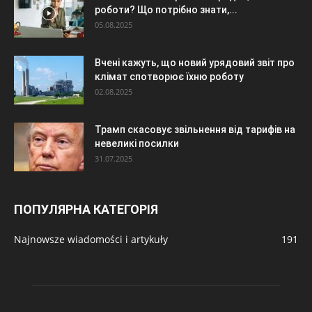
роботи? Що потрібно знати,...
05.08.2025
Вчені кажуть, що новий урядовий звіт про
клімат спотворює їхню роботу
02.08.2025
Трамп скасовує звільнення від тарифів на
невеликі посилки
31.07.2025
ПОПУЛЯРНА КАТЕГОРІЯ
Najnowsze wiadomości i artykuły
191