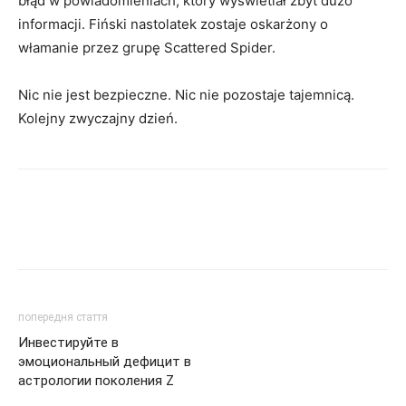
błąd w powiadomieniach, który wyświetlał zbyt dużo
informacji. Fiński nastolatek zostaje oskarżony o
włamanie przez grupę Scattered Spider.
Nic nie jest bezpieczne. Nic nie pozostaje tajemnicą.
Kolejny zwyczajny dzień.
попередня стаття
Инвестируйте в
эмоциональный дефицит в
астрологии поколения Z