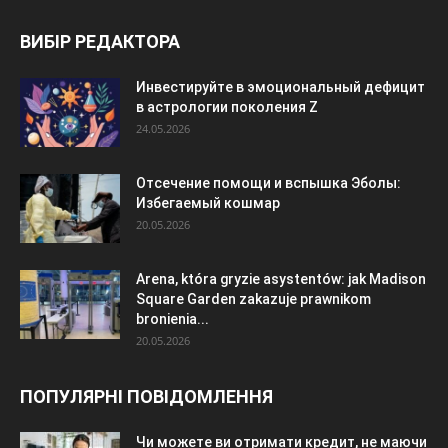
ВИБІР РЕДАКТОРА
Инвестируйте в эмоциональный дефицит
в астрологии поколения Z
24.05.2026
Отсечение помощи и вспышка Эболы:
Избегаемый кошмар
20.05.2026
Arena, która gryzie asystentów: jak Madison
Square Garden zakazuje prawnikom
bronienia...
20.05.2026
ПОПУЛЯРНІ ПОВІДОМЛЕННЯ
Чи можете ви отримати кредит, не маючи