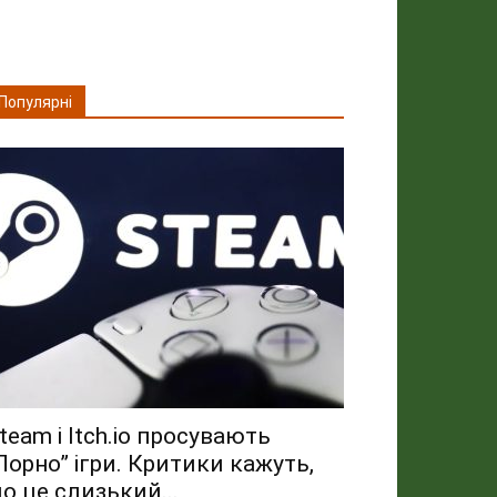
Популярні
team і Itch.io просувають
Порно” ігри. Критики кажуть,
о це слизький...