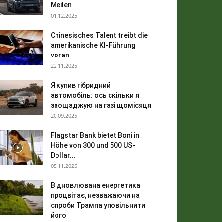
Meilen
01.12.2025
Chinesisches Talent treibt die
amerikanische KI-Führung
voran
22.11.2025
Я купив гібридний
автомобіль: ось скільки я
заощаджую на газі щомісяця
20.09.2025
Flagstar Bank bietet Boni in
Höhe von 300 und 500 US-
Dollar...
05.11.2025
Відновлювана енергетика
процвітає, незважаючи на
спроби Трампа уповільнити
його