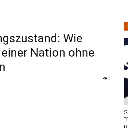
ngszustand: Wie
 einer Nation ohne
en
5
S
“
щ