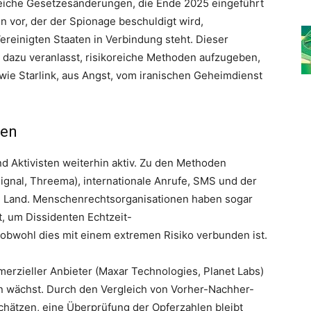
reiche Gesetzesänderungen, die Ende 2025 eingeführt
n vor, der der Spionage beschuldigt wird,
ereinigten Staaten in Verbindung steht. Dieser
n dazu veranlasst, risikoreiche Methoden aufzugeben,
 wie Starlink, aus Angst, vom iranischen Geheimdienst
ken
nd Aktivisten weiterhin aktiv. Zu den Methoden
gnal, Threema), internationale Anrufe, SMS und der
 Land. Menschenrechtsorganisationen haben sogar
t, um Dissidenten Echtzeit-
 obwohl dies mit einem extremen Risiko verbunden ist.
merzieller Anbieter (Maxar Technologies, Planet Labs)
n wächst. Durch den Vergleich von Vorher-Nachher-
chätzen, eine Überprüfung der Opferzahlen bleibt