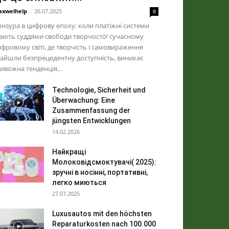
xwelhelp
-
26.07.2025
0
нзура в цифрову епоху: коли платіжні системи
ають суддями свободи творчостіУ сучасному
фровому світі, де творчість і самовираження
айшли безпрецедентну доступність, виникає
ивожна тенденція...
Technologie, Sicherheit und
Überwachung: Eine
Zusammenfassung der
jüngsten Entwicklungen
14.02.2026
Найкращі
Молоковідсмоктувачі( 2025):
зручні в носінні, портативні,
легко миються
27.07.2025
Luxusautos mit den höchsten
Reparaturkosten nach 100.000