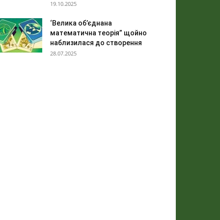
19.10.2025
‘Велика об’єднана
математична теорія” щойно
наблизилася до створення
28.07.2025