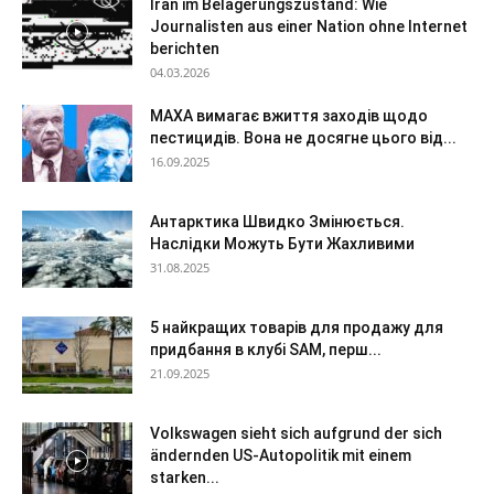
Iran im Belagerungszustand: Wie
Journalisten aus einer Nation ohne Internet
berichten
04.03.2026
МАХА вимагає вжиття заходів щодо
пестицидів. Вона не досягне цього від...
16.09.2025
Антарктика Швидко Змінюється.
Наслідки Можуть Бути Жахливими
31.08.2025
5 найкращих товарів для продажу для
придбання в клубі SAM, перш...
21.09.2025
Volkswagen sieht sich aufgrund der sich
ändernden US-Autopolitik mit einem
starken...