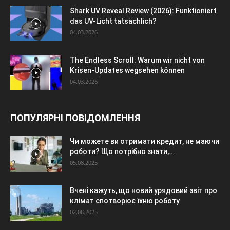
Shark UV Reveal Review (2026): Funktioniert
das UV-Licht tatsächlich?
04.03.2026
The Endless Scroll: Warum wir nicht von
Krisen-Updates wegsehen können
04.03.2026
ПОПУЛЯРНІ ПОВІДОМЛЕННЯ
Чи можете ви отримати кредит, не маючи
роботи? Що потрібно знати,...
05.08.2025
Вчені кажуть, що новий урядовий звіт про
клімат спотворює їхню роботу
02.08.2025