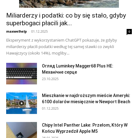
Miliarderzy i podatki: co by się stało, gdyby
superbogaci płacili jak...
maxwelhelp
-
01.12.2025
0
Eksperyment z wykorzystaniem ChatGPT pokazuje, że gdyby
miliarderzy płacili podatki według tej samej stawki co zwykli
Hawajczycy (około 14%), mogliby...
Огляд Luminkey Magger68 Plus HE:
Механічне серце
23.10.2025
Mieszkanie w najdroższym mieście Ameryki:
6100 dolarów miesięcznie w Newport Beach
01.12.2025
Chipy Intel Panther Lake: Przełom, Który W
Końcu Wyprzedził Apple M5
28.01.2026