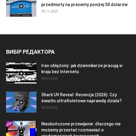
przedmioty na prezenty poniżej 50 dolarów
30.11.2025
ВИБІР РЕДАКТОРА
Iran oblężony: jak dziennikarze pracują w
kraju bez Internetu
04.03.2026
Shark UV Reveal: Recenzja (2026): Czy
światło ultrafioletowe naprawdę działa?
04.03.2026
Nieskończone przewijanie: dlaczego nie
możemy przestać rozmawiać o
wiadomościach kryzysowych