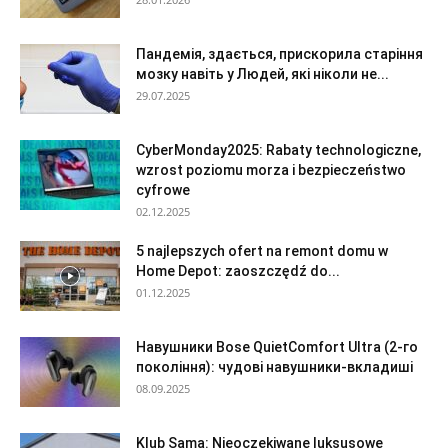
Пандемія, здається, прискорила старіння
мозку навіть у Людей, які ніколи не...
29.07.2025
CyberMonday2025: Rabaty technologiczne,
wzrost poziomu morza i bezpieczeństwo
cyfrowe
02.12.2025
5 najlepszych ofert na remont domu w
Home Depot: zaoszczędź do...
01.12.2025
Навушники Bose QuietComfort Ultra (2-го
покоління): чудові навушники-вкладиші
08.09.2025
Klub Sama: Nieoczekiwane luksusowe