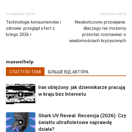
попередня стаття
наступна стаття
Technologie konsumenckie i
Nieskończone przewijanie:
zdrowie: przegląd ofert z
dlaczego nie możemy
lutego 2026 r
przestać rozmawiać o
wiadomościach kryzysowych
maxwelhelp
СТАТТІ ПО ТЕМІ
БІЛЬШЕ ВІД АВТОРА
Iran oblężony: jak dziennikarze pracują
w kraju bez Internetu
Shark UV Reveal: Recenzja (2026): Czy
światło ultrafioletowe naprawdę
działa?