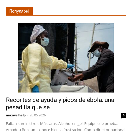
Популярні
Recortes de ayuda y picos de ébola: una
pesadilla que se...
maxwelhelp
-
20.05.2026
0
Faltan suministros. Máscaras. Alcohol en gel. Equipos de prueba.
Amadou Bocoum conoce bien la frustración. Como director nacional