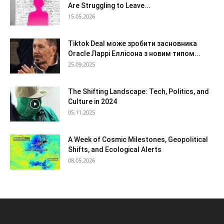
Are Struggling to Leave...
15.05.2026
Tiktok Deal може зробити засновника
Oracle Ларрі Еллісона з новим типом...
25.09.2025
The Shifting Landscape: Tech, Politics, and
Culture in 2024
05.11.2025
A Week of Cosmic Milestones, Geopolitical
Shifts, and Ecological Alerts
08.05.2026