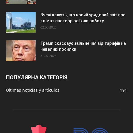
Вчені кажуть, що новий урядовий звіт про
клімат спотворює їхню роботу
02.08.2025
Трамп скасовує звільнення від тарифів на
невеликі посилки
31.07.2025
ПОПУЛЯРНА КАТЕГОРІЯ
Últimas noticias y artículos
191