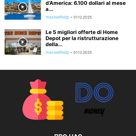
d’America: 6.100 dollari al mese
a...
maxwelhelp
-
01.12.2025
Le 5 migliori offerte di Home
Depot per la ristrutturazione
della...
maxwelhelp
-
01.12.2025