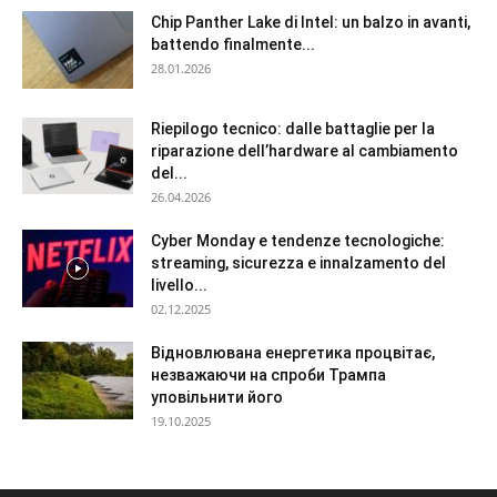
Chip Panther Lake di Intel: un balzo in avanti,
battendo finalmente...
28.01.2026
Riepilogo tecnico: dalle battaglie per la
riparazione dell’hardware al cambiamento
del...
26.04.2026
Cyber Monday e tendenze tecnologiche:
streaming, sicurezza e innalzamento del
livello...
02.12.2025
Відновлювана енергетика процвітає,
незважаючи на спроби Трампа
уповільнити його
19.10.2025