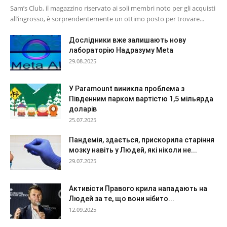
Sam’s Club, il magazzino riservato ai soli membri noto per gli acquisti
all’ingrosso, è sorprendentemente un ottimo posto per trovare...
Дослідники вже залишають нову
лабораторію Надразуму Meta
29.08.2025
У Paramount виникла проблема з
Південним парком вартістю 1,5 мільярда
доларів
25.07.2025
Пандемія, здається, прискорила старіння
мозку навіть у Людей, які ніколи не...
29.07.2025
Активісти Правого крила нападають на
Людей за те, що вони нібито...
12.09.2025