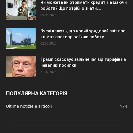
Чи можете ви отримати кредит, не маючи
роботи? Що потрібно знати,...
05.08.2025
Вчені кажуть, що новий урядовий звіт про
клімат спотворює їхню роботу
02.08.2025
Трамп скасовує звільнення від тарифів на
невеликі посилки
31.07.2025
ПОПУЛЯРНА КАТЕГОРІЯ
Ultime notizie e articoli
174