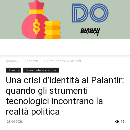
DO
додому
Новости
Ultime notizie e articoli
Новости
Ultime notizie e articoli
Una crisi d’identità al Palantir:
quando gli strumenti
tecnologici incontrano la
realtà politica
25.04.2026
19