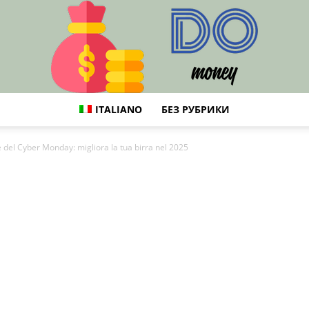
ITALIANO
БЕЗ РУБРИКИ
DO
è del Cyber Monday: migliora la tua birra nel 2025