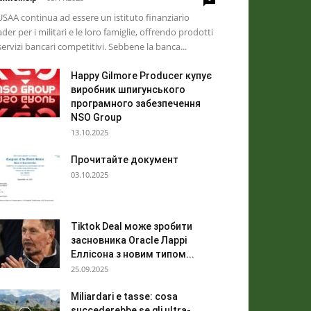
USAA continua ad essere un istituto finanziario
ader per i militari e le loro famiglie, offrendo prodotti
servizi bancari competitivi. Sebbene la banca...
Happy Gilmore Producer купує
виробник шпигунського
програмного забезпечення
NSO Group
13.10.2025
Прочитайте документ
03.10.2025
Tiktok Deal може зробити
засновника Oracle Ларрі
Еллісона з новим типом...
25.09.2025
Miliardari e tasse: cosa
succederebbe se gli ultra-