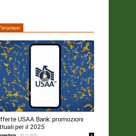
Популярні
fferte USAA Bank: promozioni
ttuali per il 2025
xwelhelp
-
05.11.2025
0