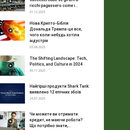
ricchi pagassero come i...
01.12.2025
Нова Крипто-Біблія
Дональда Трампа-це все,
чого коли-небудь хотіла
індустрія
03.08.2025
The Shifting Landscape: Tech,
Politics, and Culture in 2024
05.11.2025
Найгірші продукти Shark Tank:
виявлено 12 епічних збоїв
24.07.2025
Чи можете ви отримати
кредит, не маючи роботи?
Що потрібно знати,...