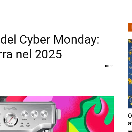
è del Cyber Monday:
irra nel 2025
11
O
a
ma