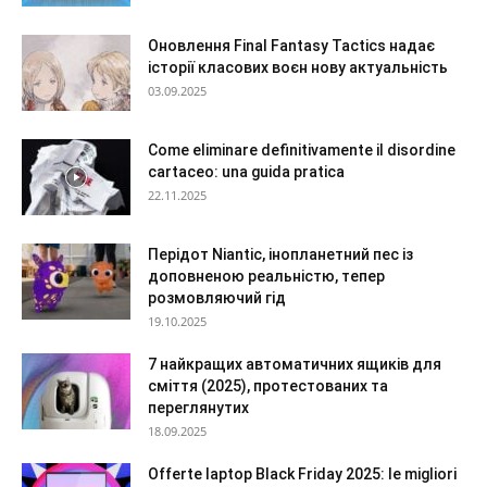
Оновлення Final Fantasy Tactics надає
історії класових воєн нову актуальність
03.09.2025
Come eliminare definitivamente il disordine
cartaceo: una guida pratica
22.11.2025
Перідот Niantic, інопланетний пес із
доповненою реальністю, тепер
розмовляючий гід
19.10.2025
7 найкращих автоматичних ящиків для
сміття (2025), протестованих та
переглянутих
18.09.2025
Offerte laptop Black Friday 2025: le migliori