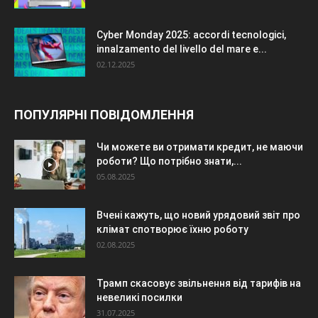
Cyber Monday 2025: accordi tecnologici,
innalzamento del livello del mare e...
02.12.2025
ПОПУЛЯРНІ ПОВІДОМЛЕННЯ
Чи можете ви отримати кредит, не маючи
роботи? Що потрібно знати,...
05.08.2025
Вчені кажуть, що новий урядовий звіт про
клімат спотворює їхню роботу
02.08.2025
Трамп скасовує звільнення від тарифів на
невеликі посилки
31.07.2025