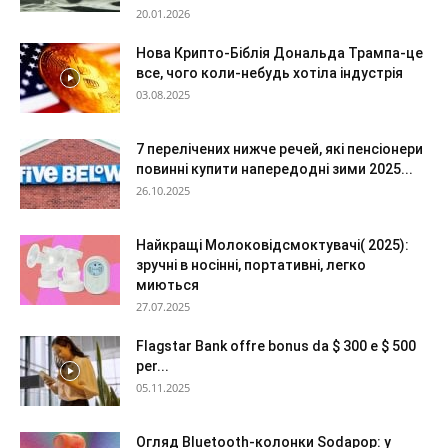
20.01.2026
Нова Крипто-Біблія Дональда Трампа-це
все, чого коли-небудь хотіла індустрія
03.08.2025
7 перелічених нижче речей, які пенсіонери
повинні купити напередодні зими 2025...
26.10.2025
Найкращі Молоковідсмоктувачі( 2025):
зручні в носінні, портативні, легко
миються
27.07.2025
Flagstar Bank offre bonus da $ 300 e $ 500
per...
05.11.2025
Огляд Bluetooth-колонки Sodapop: у