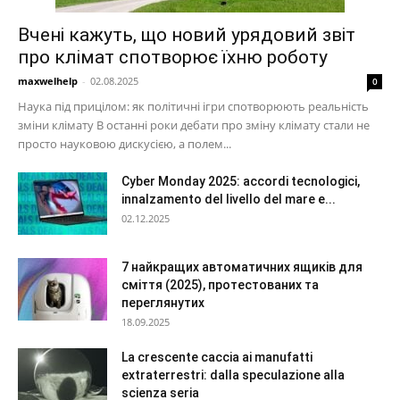
Вчені кажуть, що новий урядовий звіт
про клімат спотворює їхню роботу
maxwelhelp
-
02.08.2025
0
Наука під прицілом: як політичні ігри спотворюють реальність
зміни клімату В останні роки дебати про зміну клімату стали не
просто науковою дискусією, а полем...
Cyber Monday 2025: accordi tecnologici,
innalzamento del livello del mare e...
02.12.2025
7 найкращих автоматичних ящиків для
сміття (2025), протестованих та
переглянутих
18.09.2025
La crescente caccia ai manufatti
extraterrestri: dalla speculazione alla
scienza seria