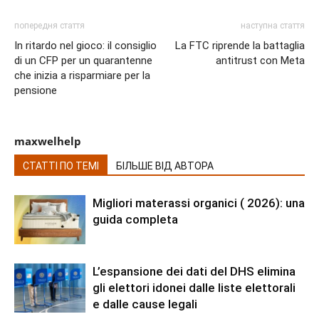
попередня стаття
наступна стаття
In ritardo nel gioco: il consiglio
La FTC riprende la battaglia
di un CFP per un quarantenne
antitrust con Meta
che inizia a risparmiare per la
pensione
maxwelhelp
СТАТТІ ПО ТЕМІ
БІЛЬШЕ ВІД АВТОРА
Migliori materassi organici ( 2026): una
guida completa
L’espansione dei dati del DHS elimina
gli elettori idonei dalle liste elettorali
e dalle cause legali