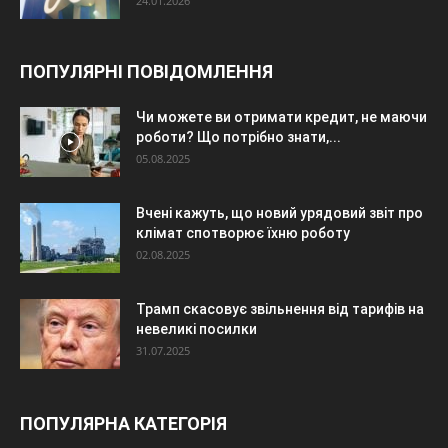
24.01.2026
ПОПУЛЯРНІ ПОВІДОМЛЕННЯ
Чи можете ви отримати кредит, не маючи
роботи? Що потрібно знати,...
05.08.2025
Вчені кажуть, що новий урядовий звіт про
клімат спотворює їхню роботу
02.08.2025
Трамп скасовує звільнення від тарифів на
невеликі посилки
31.07.2025
ПОПУЛЯРНА КАТЕГОРІЯ