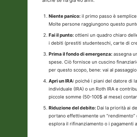
anche se ha già 40 anni:
Niente panico:
il primo passo è semplice
Molte persone raggiungono questo punto
Fai il punto:
ottieni un quadro chiaro delle
i debiti (prestiti studenteschi, carte di cr
Prima il fondo di emergenza:
assegna una
spese. Ciò fornisce un cuscino finanziar
per questo scopo, bene: vai al passaggio
Apri un IRA:
poiché i piani del datore di 
individuale (IRA) o un Roth IRA e contrib
piccole somme (50-100$ al mese) contan
Riduzione del debito:
Dai la priorità ai d
portano effettivamente un “rendimento” ga
esplora il rifinanziamento o i pagamenti a