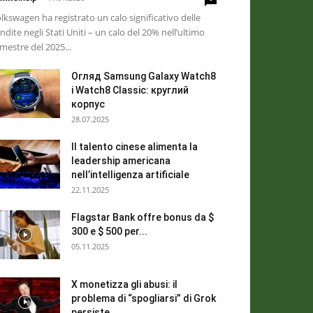
lkswagen ha registrato un calo significativo delle
ndite negli Stati Uniti – un calo del 20% nell’ultimo
imestre del 2025...
Огляд Samsung Galaxy Watch8
і Watch8 Classic: круглий
корпус
28.07.2025
Il talento cinese alimenta la
leadership americana
nell’intelligenza artificiale
22.11.2025
Flagstar Bank offre bonus da $
300 e $ 500 per...
05.11.2025
X monetizza gli abusi: il
problema di “spogliarsi” di Grok
persiste...