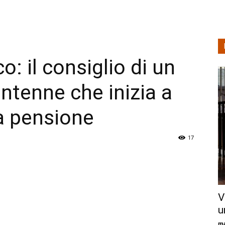
co: il consiglio di un
ntenne che inizia a
la pensione
17
V
u
ma