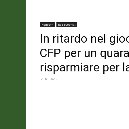
Новости
Без рубрики
In ritardo nel gio
CFP per un quara
risparmiare per 
20.01.2026