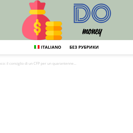
ITALIANO
БЕЗ РУБРИКИ
DO
ioco: il consiglio di un CFP per un quarantenne...