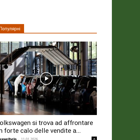
Популярні
olkswagen si trova ad affrontare
n forte calo delle vendite a...
xwelhelp
-
11.01.2026
0