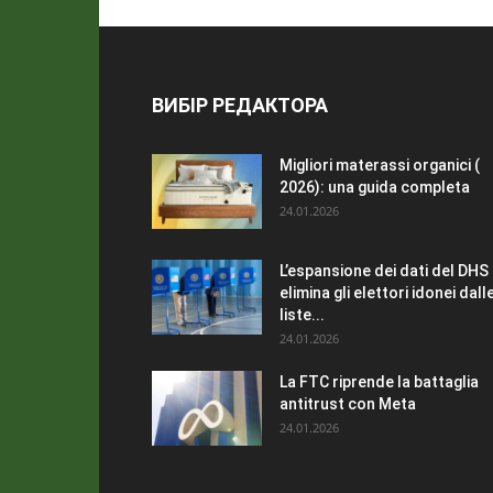
ВИБІР РЕДАКТОРА
Migliori materassi organici (
2026): una guida completa
24.01.2026
L’espansione dei dati del DHS
elimina gli elettori idonei dall
liste...
24.01.2026
La FTC riprende la battaglia
antitrust con Meta
24.01.2026