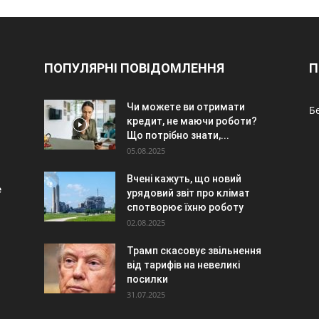
ПОПУЛЯРНІ ПОВІДОМЛЕННЯ
П
Чи можете ви отримати
Б
кредит, не маючи роботи?
Що потрібно знати,...
05.08.2025
Вчені кажуть, що новий
e
урядовий звіт про клімат
спотворює їхню роботу
02.08.2025
Трамп скасовує звільнення
від тарифів на невеликі
посилки
31.07.2025