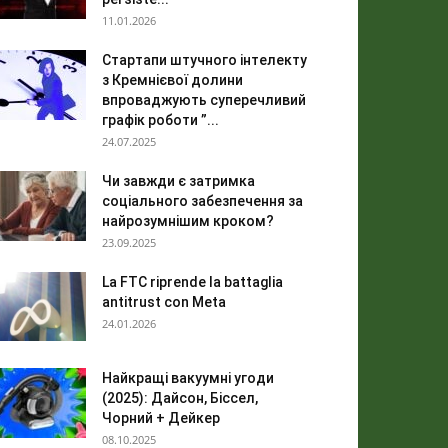
11.01.2026
Стартапи штучного інтелекту
з Кремнієвої долини
впроваджують суперечливий
графік роботи ”...
24.07.2025
Чи завжди є затримка
соціального забезпечення за
найрозумнішим кроком?
23.09.2025
La FTC riprende la battaglia
antitrust con Meta
24.01.2026
Найкращі вакуумні угоди
(2025): Дайсон, Біссел,
Чорний + Дейкер
08.10.2025