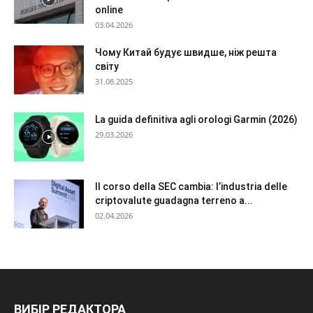
online
03.04.2026
Чому Китай будує швидше, ніж решта
світу
31.08.2025
La guida definitiva agli orologi Garmin (2026)
29.03.2026
Il corso della SEC cambia: l’industria delle
criptovalute guadagna terreno a...
02.04.2026
ВИБІР РЕДАКТОРА