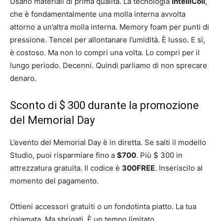
Usano materiali di prima qualità. La tecnologia
IntelliCoil
,
che è fondamentalmente una molla interna avvolta
attorno a un’altra molla interna. Memory foam per punti di
pressione. Tencel per allontanare l’umidità. È lusso. E sì,
è costoso. Ma non lo compri una volta. Lo compri per il
lungo periodo. Decenni. Quindi parliamo di non sprecare
denaro.
Sconto di $ 300 durante la promozione
del Memorial Day
L’evento del Memorial Day è in diretta. Se salti il ​​modello
Studio, puoi risparmiare fino a
$700
. Più $ 300 in
attrezzatura gratuita. Il codice è
300FREE
. Inseriscilo al
momento del pagamento.
Ottieni accessori gratuiti o un fondotinta piatto. La tua
chiamata. Ma sbrigati. È un tempo limitato.