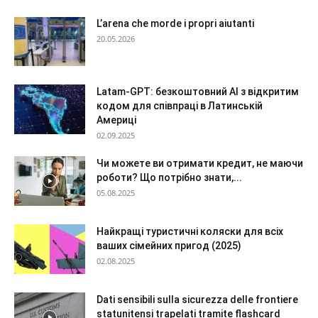
L’arena che morde i propri aiutanti
20.05.2026
Latam-GPT: безкоштовний AI з відкритим
кодом для співпраці в Латинській
Америці
02.09.2025
Чи можете ви отримати кредит, не маючи
роботи? Що потрібно знати,...
05.08.2025
Найкращі туристичні коляски для всіх
ваших сімейних пригод (2025)
02.08.2025
Dati sensibili sulla sicurezza delle frontiere
statunitensi trapelati tramite flashcard