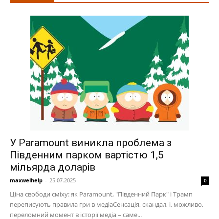
У Paramount виникла проблема з
Південним парком вартістю 1,5
мільярда доларів
maxwelhelp
-
25.07.2025
0
Ціна свободи сміху: як Paramount, "Південний Парк" і Трамп
переписують правила гри в медіаСенсація, скандал, і, можливо,
переломний момент в історії медіа – саме...