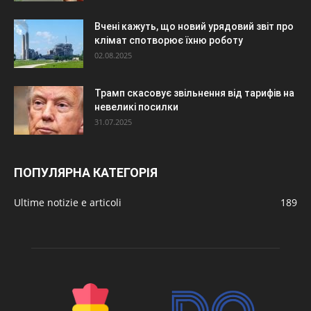
Вчені кажуть, що новий урядовий звіт про
клімат спотворює їхню роботу
02.08.2025
Трамп скасовує звільнення від тарифів на
невеликі посилки
31.07.2025
ПОПУЛЯРНА КАТЕГОРІЯ
Ultime notizie e articoli
189