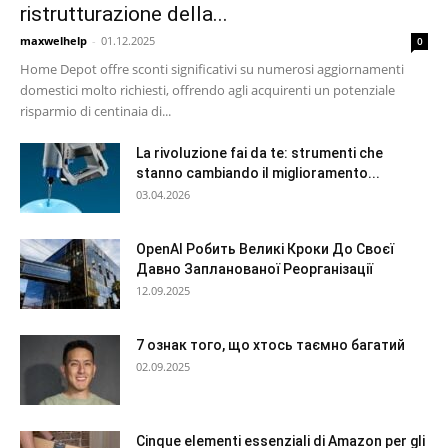
ristrutturazione della...
maxwelhelp
-
01.12.2025
0
Home Depot offre sconti significativi su numerosi aggiornamenti
domestici molto richiesti, offrendo agli acquirenti un potenziale
risparmio di centinaia di...
La rivoluzione fai da te: strumenti che
stanno cambiando il miglioramento...
03.04.2026
OpenAI Робить Великі Кроки До Своєї
Давно Запланованої Реорганізації
12.09.2025
7 ознак того, що хтось таємно багатий
02.09.2025
Cinque elementi essenziali di Amazon per gli