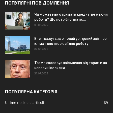
ПОПУЛЯРНІ ПОВІДОМЛЕННЯ
Чи можете ви отримати кредит, не маючи
роботи? Що потрібно знати,...
05.08.2025
Вчені кажуть, що новий урядовий звіт про
клімат спотворює їхню роботу
02.08.2025
Трамп скасовує звільнення від тарифів на
невеликі посилки
31.07.2025
ПОПУЛЯРНА КАТЕГОРІЯ
Ultime notizie e articoli
189