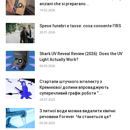
anziani che si preparano...
14.02.2026
Spese funebri e tasse: cosa consente l’IRS
28.01.2026
Shark UV Reveal Review (2026): Does the UV
Light Actually Work?
04.03.2026
Стартапи штучного інтелекту з
Кремнієвої долини впроваджують
суперечливий графік роботи ”...
24.07.2025
З питної води можна видалити хімічні
речовини Forever. Чи станеться це?
05.09.2025