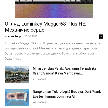
Огляд Luminkey Magger68 Plus HE:
Механічне серце
maxwelhelp
-
23.10.2025
0
Luminkey Magger68 Plus HE: революція в механічних клавіатурах
чи черговий ажіотаж? Механічні клавіатури давно перестали
бути просто інструментом для друку. Вони стали об’єктами
бажання,...
Miliarder dan Pajak: Apa yang Terjadi jika
Orang Sangat Kaya Membayar...
01.12.2025
Rangkuman Teknologi & Budaya: Dari Prank
Epstein hingga Dominasi AI
22.11.2025