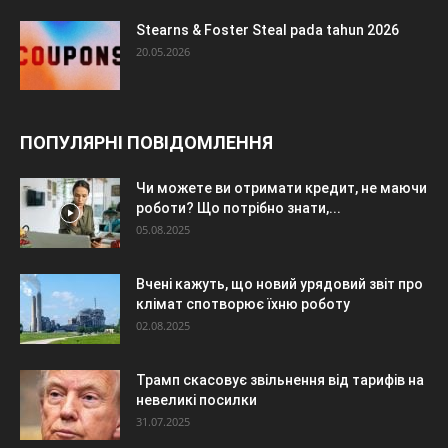
Stearns & Foster Steal pada tahun 2026
20.05.2026
ПОПУЛЯРНІ ПОВІДОМЛЕННЯ
Чи можете ви отримати кредит, не маючи
роботи? Що потрібно знати,...
05.08.2025
Вчені кажуть, що новий урядовий звіт про
клімат спотворює їхню роботу
02.08.2025
Трамп скасовує звільнення від тарифів на
невеликі посилки
31.07.2025