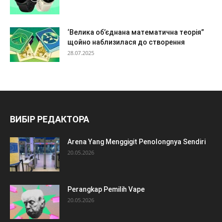
‘Велика об’єднана математична теорія”
щойно наблизилася до створення
28.07.2025
ВИБІР РЕДАКТОРА
Arena Yang Menggigit Penolongnya Sendiri
20.05.2026
Perangkap Pemilih Vape
20.05.2026