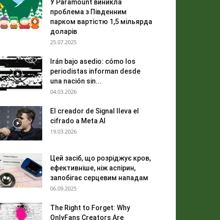
У Paramount виникла
проблема з Південним
парком вартістю 1,5 мільярда
доларів
25.07.2025
Irán bajo asedio: cómo los
periodistas informan desde
una nación sin...
04.03.2026
El creador de Signal lleva el
cifrado a Meta AI
19.03.2026
Цей засіб, що розріджує кров,
ефективніше, ніж аспірин,
запобігає серцевим нападам
06.09.2025
The Right to Forget: Why
OnlyFans Creators Are