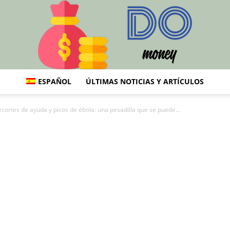
ESPAÑOL
ÚLTIMAS NOTICIAS Y ARTÍCULOS
DO
ecortes de ayuda y picos de ébola: una pesadilla que se puede...