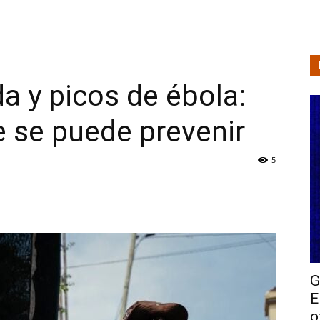
a y picos de ébola:
e se puede prevenir
5
G
E
of