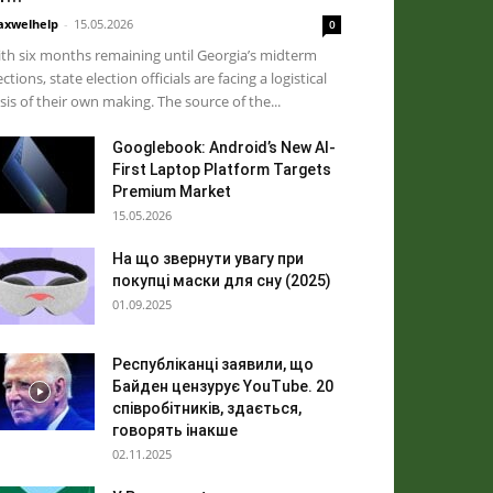
xwelhelp
-
15.05.2026
0
th six months remaining until Georgia’s midterm
ections, state election officials are facing a logistical
isis of their own making. The source of the...
Googlebook: Android’s New AI-
First Laptop Platform Targets
Premium Market
15.05.2026
На що звернути увагу при
покупці маски для сну (2025)
01.09.2025
Республіканці заявили, що
Байден цензурує YouTube. 20
співробітників, здається,
говорять інакше
02.11.2025