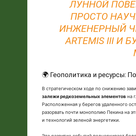
ЛУННОЙ ПОВЕ
ПРОСТО НАУЧ
ИНЖЕНЕРНЫЙ Ч
ARTEMIS III И
🌍 Геополитика и ресурсы: 
В стратегическом ходе по снижению зав
залежи редкоземельных элементов
на г
Расположенная у берегов удаленного ост
разорвать почти монополию Пекина на э
и технологий зеленой энергетики.
Это развитие событий подчеркивает бол