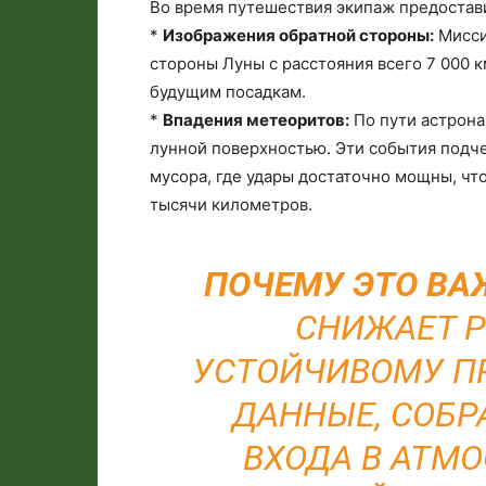
Во время путешествия экипаж предостав
*
Изображения обратной стороны:
Мисси
стороны Луны с расстояния всего 7 000 
будущим посадкам.
*
Впадения метеоритов:
По пути астрона
лунной поверхностью. Эти события подч
мусора, где удары достаточно мощны, чт
тысячи километров.
ПОЧЕМУ ЭТО ВА
СНИЖАЕТ Р
УСТОЙЧИВОМУ ПР
ДАННЫЕ, СОБР
ВХОДА В АТМ