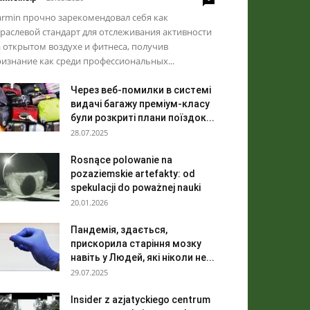
rmin прочно зарекомендовал себя как
раслевой стандарт для отслеживания активности
 открытом воздухе и фитнеса, получив
изнание как среди профессиональных...
Через веб-помилки в системі
видачі багажу преміум-класу
були розкриті плани поїздок...
28.07.2025
Rosnące polowanie na
pozaziemskie artefakty: od
spekulacji do poważnej nauki
20.01.2026
Пандемія, здається,
прискорила старіння мозку
навіть у Людей, які ніколи не...
29.07.2025
Insider z azjatyckiego centrum