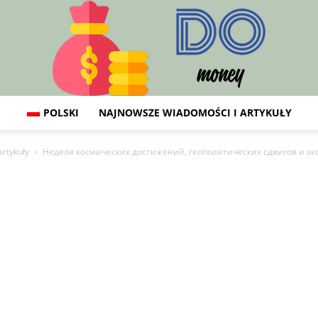
POLSKI
NAJNOWSZE WIADOMOŚCI I ARTYKUŁY
Do:
rtykuły
Неделя космических достижений, геополитических сдвигов и эк
Finanse,