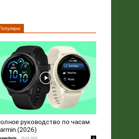
Популярні
олное руководство по часам
armin (2026)
xwelhelp
-
29.03.2026
0