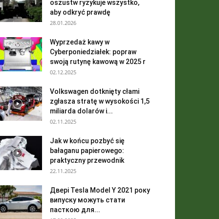
oszustw ryzykuje wszystko,
aby odkryć prawdę
28.01.2026
Wyprzedaż kawy w
Cyberponiedziałek: popraw
swoją rutynę kawową w 2025 r
02.12.2025
Volkswagen dotknięty cłami
zgłasza stratę w wysokości 1,5
miliarda dolarów i...
02.11.2025
Jak w końcu pozbyć się
bałaganu papierowego:
praktyczny przewodnik
22.11.2025
Двері Tesla Model Y 2021 року
випуску можуть стати
пасткою для...