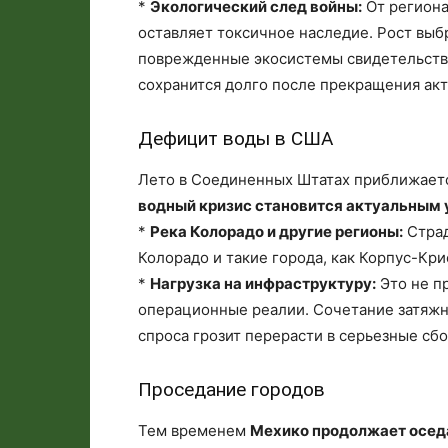
*
Экологический след войны:
От региона
оставляет токсичное наследие. Рост выбр
поврежденные экосистемы свидетельству
сохранится долго после прекращения ак
Дефицит воды в США
Лето в Соединенных Штатах приближает
водный кризис становится актуальным 
*
Река Колорадо и другие регионы:
Страд
Колорадо и такие города, как Корпус-Кр
*
Нагрузка на инфраструктуру:
Это не п
операционные реалии. Сочетание затяжн
спроса грозит перерасти в серьезные сбо
Проседание городов
Тем временем
Мехико продолжает осед