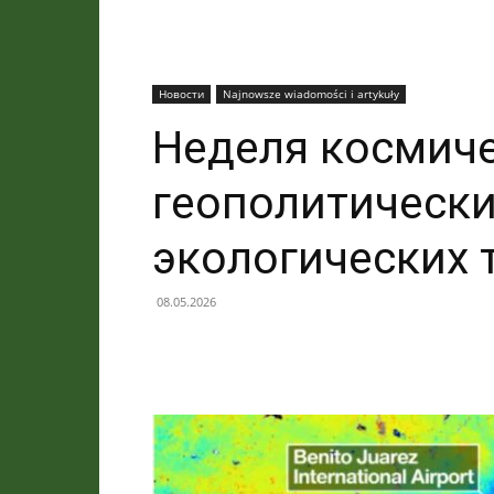
Новости
Najnowsze wiadomości i artykuły
Неделя космиче
геополитически
экологических 
08.05.2026