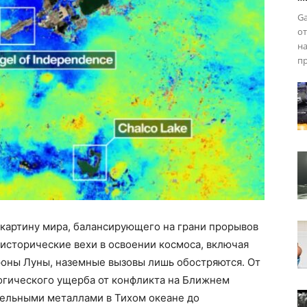
Ga
от
на
Życia
пр
 картину мира, балансирующего на грани прорывов
 исторические вехи в освоении космоса, включая
роны Луны, наземные вызовы лишь обостряются. От
гического ущерба от конфликта на Ближнем
мельными металлами в Тихом океане до