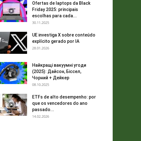
Ofertas de laptops da Black
Friday 2025: principais
escolhas para cada...
30.11.2025
UE investiga X sobre conteúdo
explícito gerado por IA
28.01.2026
Найкращі вакуумні угоди
(2025): Дайсон, Біссел,
Чорний + Дейкер
08.10.2025
ETFs de alto desempenho: por
que os vencedores do ano
passado...
14.02.2026