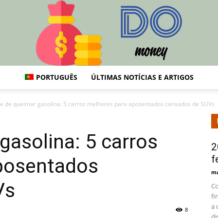
PORTUGUÊS
ÚLTIMAS NOTÍCIAS E ARTIGOS
DO
e de queimar gasolina: 5 carros melhores para aposentados cansados de SUVs
gasolina: 5 carros
2
f
posentados
ma
Vs
Co
fi
a 
8
di