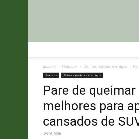
додому
Новости
Últimas notícias e artigos
Par
Новости
Últimas notícias e artigos
Pare de queimar 
melhores para a
cansados de SU
24.05.2026