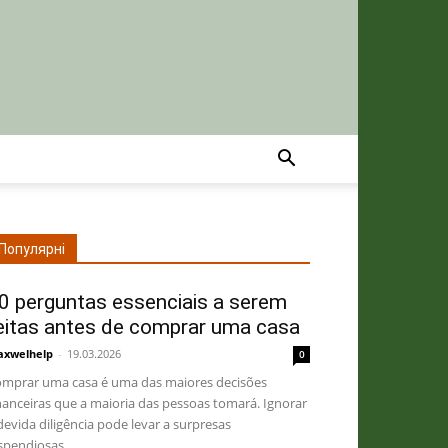
Популярні
0 perguntas essenciais a serem
eitas antes de comprar uma casa
xwelhelp
-
19.03.2026
0
mprar uma casa é uma das maiores decisões
nanceiras que a maioria das pessoas tomará. Ignorar
devida diligência pode levar a surpresas
spendiosas,...