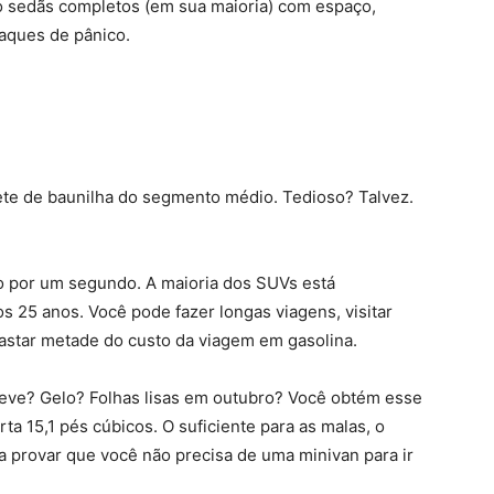
ão sedãs completos (em sua maioria) com espaço,
aques de pânico.
ete de baunilha do segmento médio. Tedioso? Talvez.
 por um segundo. A maioria dos SUVs está
s 25 anos. Você pode fazer longas viagens, visitar
gastar metade do custo da viagem em gasolina.
eve? Gelo? Folhas lisas em outubro? Você obtém esse
a 15,1 pés cúbicos. O suficiente para as malas, o
ra provar que você não precisa de uma minivan para ir