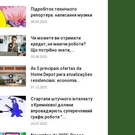
Підробіток технічного
репортера: написання музики
08.09.2025
Чи можете ви отримати
кредит, не маючи роботи?
Що потрібно знати,...
05.08.2025
As 5 principais ofertas da
Home Depot para atualizações
residenciais: economia...
01.12.2025
Стартапи штучного інтелекту
з Кремнієвої долини
впроваджують суперечливий
графік роботи ”...
24.07.2025