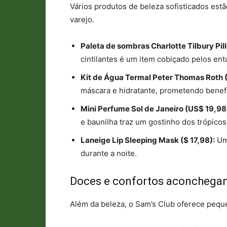
Vários produtos de beleza sofisticados est
varejo.
Paleta de sombras Charlotte Tilbury Pil
cintilantes é um item cobiçado pelos en
Kit de Água Termal Peter Thomas Roth 
máscara e hidratante, prometendo benefí
Mini Perfume Sol de Janeiro (US$ 19,98
e baunilha traz um gostinho dos trópicos
Laneige Lip Sleeping Mask ($ 17,98):
Um 
durante a noite.
Doces e confortos aconchega
Além da beleza, o Sam’s Club oferece pequ