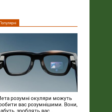
Популярні
ета розумні окуляри можуть
робити вас розумнішими. Вони,
абуть, зроблять вас...