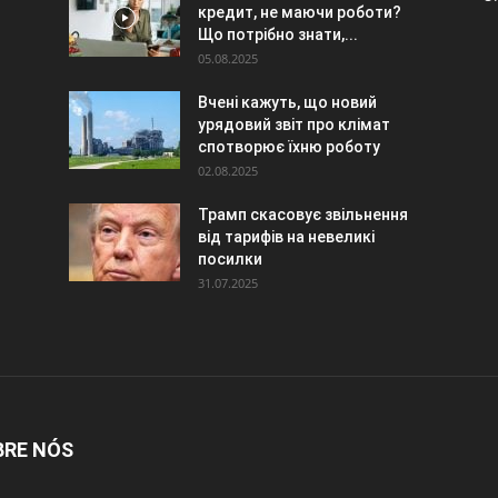
кредит, не маючи роботи?
Що потрібно знати,...
05.08.2025
Вчені кажуть, що новий
урядовий звіт про клімат
спотворює їхню роботу
02.08.2025
Трамп скасовує звільнення
від тарифів на невеликі
посилки
31.07.2025
BRE NÓS