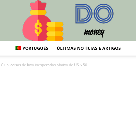
PORTUGUÊS
ÚLTIMAS NOTÍCIAS E ARTIGOS
Do:
 Club: coisas de luxo inesperadas abaixo de US $ 50
Finanças,