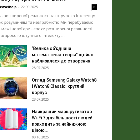
xwelhelp
-
22.09.2025
0
а розширеної реальності та штучного інтелекту:
ж розумінням та незграбністю Ми перебуваємо
 межі нової ери - епохи розширеної реальності
 широкого штучного інтелекту....
‘Велика об’єднана
математична теорія” щойно
наблизилася до створення
28.07.2025
Огляд Samsung Galaxy Watch8
і Watch8 Classic: круглий
корпус
28.07.2025
Найкращий маршрутизатор
Wi-Fi 7 для більшості людей
приходить за найнижчою
ціною...
08.10.2025