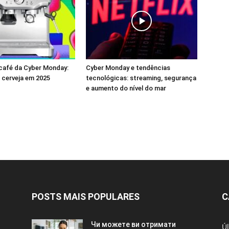
café da Cyber ​​Monday:
Cyber ​​Monday e tendências
a cerveja em 2025
tecnológicas: streaming, segurança
e aumento do nível do mar
POSTS MAIS POPULARES
C
Чи можете ви отримати
Úl