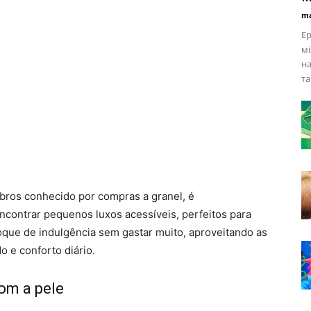
ma
Ер
мі
Estilo
на
та
de
bros conhecido por compras a granel, é
contrar pequenos luxos acessíveis, perfeitos para
oque de indulgência sem gastar muito, aproveitando as
Vida
o e conforto diário.
om a pele