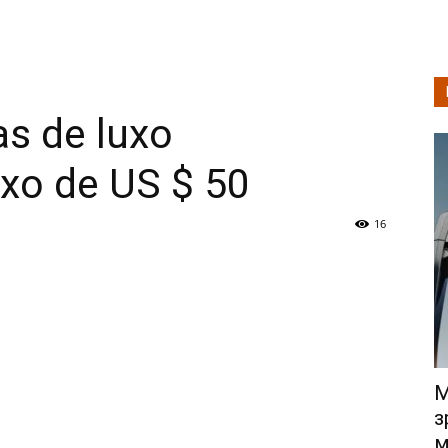
Tecnologia
as de luxo
e
xo de US $ 50
16
Análise
М
de
з
м