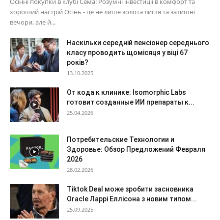
Осінні покупки в клубі Сема: Розумні інвестиції в комфорт та
хороший настрій Осінь - це не лише золота листя та затишні
вечори, але й...
Наскільки середній пенсіонер середнього
класу проводить щомісяця у віці 67
років?
13.10.2025
От кода к клинике: Isomorphic Labs
готовит созданные ИИ препараты к...
25.04.2026
Потребительские Технологии и
Здоровье: Обзор Предложений Февраля
2026
28.02.2026
Tiktok Deal може зробити засновника
Oracle Ларрі Еллісона з новим типом...
25.09.2025