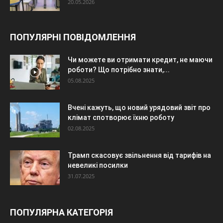
20.05.2026
ПОПУЛЯРНІ ПОВІДОМЛЕННЯ
Чи можете ви отримати кредит, не маючи
роботи? Що потрібно знати,...
05.08.2025
Вчені кажуть, що новий урядовий звіт про
клімат спотворює їхню роботу
02.08.2025
Трамп скасовує звільнення від тарифів на
невеликі посилки
31.07.2025
ПОПУЛЯРНА КАТЕГОРІЯ