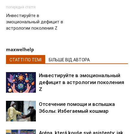
попередня стаття
Инвестируйте в
эмоциональный дефицит в
астрологии поколения Z
maxwelhelp
СТАТТІ ПО ТЕМІ
БІЛЬШЕ ВІД АВТОРА
Инвестируйте в эмоциональный
дефицит в астрологии поколения
Z
Отсечение помощи и вспышка
Эболы: Избегаемый кошмар
Aréna, která kouše své asistenty: jak