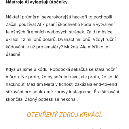
Nástroje AI vylepšují útočníky.
Někteří průměrní severokorejští hackeři to pochopili.
Začali používat AI k psaní škodlivého kódu a vytváření
falešných firemních webových stránek. Za tři měsíce
ukradli 12 milionů dolarů. Dvanáct milionů. Vždyť ruční
kódování je už pro amatéry? Možná. Ale měřítko je
úžasné.
Když už jsme u kódu. Robotická sekačka se stala noční
můrou. Ne proto, že by snědla trávu, ale proto, že se dá
hacknout. Mezitím Meta v tichosti zakázala end-to-end
šifrování pro soukromé zprávy Instagramu. Éra šifrování
skončila. Žádný potlesk se nekonal.
OTEVŘENÝ ZDROJ KRVÁCÍ.