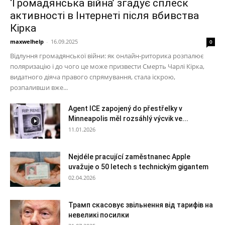
‘Громадянська війна’ згадує сплеск
активності в Інтернеті після вбивства
Кірка
maxwelhelp
-
16.09.2025
0
Відлуння громадянської війни: як онлайн-риторика розпалює
поляризацію і до чого це може призвести Смерть Чарлі Кірка,
видатного діяча правого спрямування, стала іскрою,
розпаливши вже...
Agent ICE zapojený do přestřelky v
Minneapolis měl rozsáhlý výcvik ve...
11.01.2026
Nejdéle pracující zaměstnanec Apple
uvažuje o 50 letech s technickým gigantem
02.04.2026
Трамп скасовує звільнення від тарифів на
невеликі посилки