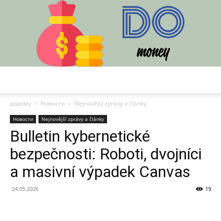
DO
додому
Новости
Nejnovější zprávy a články
Новости
Nejnovější zprávy a články
Bulletin kybernetické
bezpečnosti: Roboti, dvojníci
a masivní výpadek Canvas
24.05.2026
19