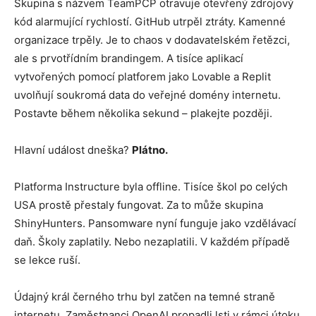
Skupina s názvem TeamPCP otravuje otevřený zdrojový
kód alarmující rychlostí. GitHub utrpěl ztráty. Kamenné
organizace trpěly. Je to chaos v dodavatelském řetězci,
ale s prvotřídním brandingem. A tisíce aplikací
vytvořených pomocí platforem jako Lovable a Replit
uvolňují soukromá data do veřejné domény internetu.
Postavte během několika sekund – plakejte později.
Hlavní událost dneška?
Plátno.
Platforma Instructure byla offline. Tisíce škol po celých
USA prostě přestaly fungovat. Za to může skupina
ShinyHunters. Pansomware nyní funguje jako vzdělávací
daň. Školy zaplatily. Nebo nezaplatili. V každém případě
se lekce ruší.
Údajný král černého trhu byl zatčen na temné straně
internetu. Zaměstnanci OpenAI propadli lsti v rámci útoku