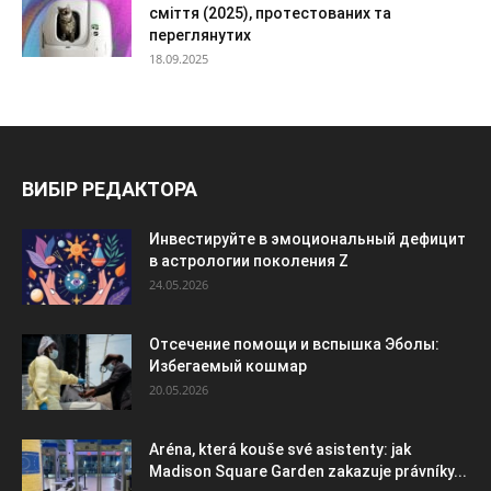
сміття (2025), протестованих та
переглянутих
18.09.2025
ВИБІР РЕДАКТОРА
Инвестируйте в эмоциональный дефицит
в астрологии поколения Z
24.05.2026
Отсечение помощи и вспышка Эболы:
Избегаемый кошмар
20.05.2026
Aréna, která kouše své asistenty: jak
Madison Square Garden zakazuje právníky...