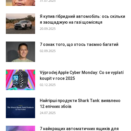
31.07.2025
Я купив гібридний автомобіль: ось скільки
я заощаджую на газі щомісяця
20.09.2025
7 ознак того, що хтось таємно багатий
02.09.2025
Výprodej Apple Cyber Monday: Co se vyplatí
koupit v roce 2025
02.12.2025
Найгірші продукти Shark Tank: виявлено
12 епічних збоїв
24.07.2025
7 найкращих автоматичних ящиків для