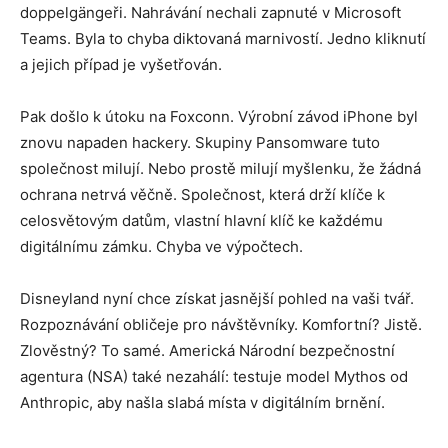
doppelgängeři. Nahrávání nechali zapnuté v Microsoft
Teams. Byla to chyba diktovaná marnivostí. Jedno kliknutí
a jejich případ je vyšetřován.
Pak došlo k útoku na Foxconn. Výrobní závod iPhone byl
znovu napaden hackery. Skupiny Pansomware tuto
společnost milují. Nebo prostě milují myšlenku, že žádná
ochrana netrvá věčně. Společnost, která drží klíče k
celosvětovým datům, vlastní hlavní klíč ke každému
digitálnímu zámku. Chyba ve výpočtech.
Disneyland nyní chce získat jasnější pohled na vaši tvář.
Rozpoznávání obličeje pro návštěvníky. Komfortní? Jistě.
Zlověstný? To samé. Americká Národní bezpečnostní
agentura (NSA) také nezahálí: testuje model Mythos od
Anthropic, aby našla slabá místa v digitálním brnění.