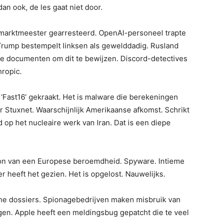
an ook, de les gaat niet door.
arktmeester gearresteerd. OpenAI-personeel trapte
Trump bestempelt linksen als gewelddadig. Rusland
te documenten om dit te bewijzen. Discord-detectives
hropic.
‘Fast16’ gekraakt. Het is malware die berekeningen
ór Stuxnet. Waarschijnlijk Amerikaanse afkomst. Schrikt
op het nucleaire werk van Iran. Dat is een diepe
oon van een Europese beroemdheid. Spyware. Intieme
r heeft het gezien. Het is opgelost. Nauwelijks.
he dossiers. Spionagebedrijven maken misbruik van
en. Apple heeft een meldingsbug gepatcht die te veel