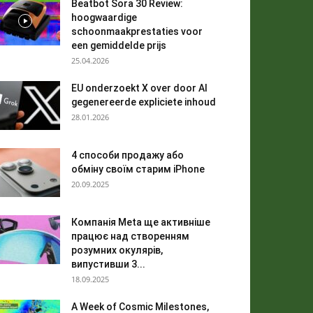
Beatbot Sora 30 Review:
hoogwaardige
schoonmaakprestaties voor
een gemiddelde prijs
25.04.2026
EU onderzoekt X over door AI
gegenereerde expliciete inhoud
28.01.2026
4 способи продажу або
обміну своїм старим iPhone
20.09.2025
Компанія Meta ще активніше
працює над створенням
розумних окулярів,
випустивши 3...
18.09.2025
A Week of Cosmic Milestones,