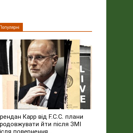
Популярні
рендан Карр від F.C.C. плани
родовжувати йти після ЗМІ
ісля повернення...