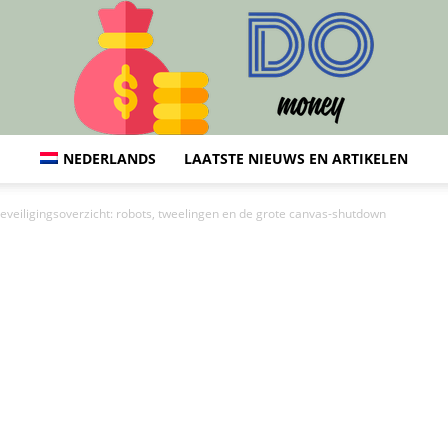
NEDERLANDS
LAATSTE NIEUWS EN ARTIKELEN
DO
eveiligingsoverzicht: robots, tweelingen en de grote canvas-shutdown