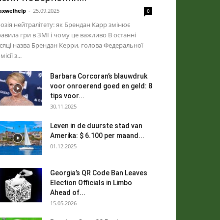
xwelhelp
-
25.09.2025
0
озія нейтралітету: як Брендан Карр змінює
авила гри в ЗМІ і чому це важливо В останні
сяці назва Брендан Керри, голова Федеральної
місії з...
Barbara Corcoran’s blauwdruk
voor onroerend goed en geld: 8
tips voor...
30.11.2025
Leven in de duurste stad van
Amerika: $ 6.100 per maand...
01.12.2025
Georgia’s QR Code Ban Leaves
Election Officials in Limbo
Ahead of...
15.05.2026