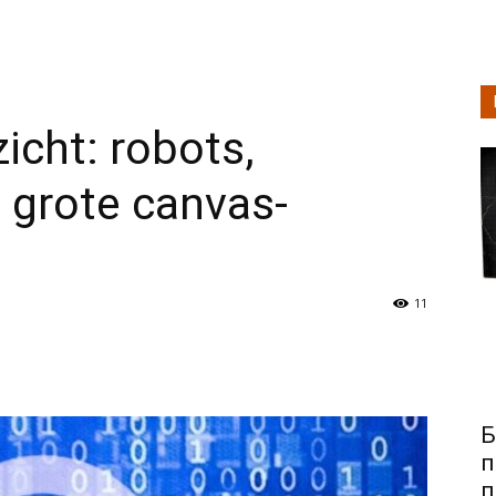
icht: robots,
 grote canvas-
11
Б
п
п