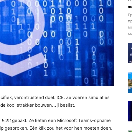
ma
Ер
пр
мі
ко
cifiek, verontrustend doel: ICE. Ze voeren simulaties
de kooi strakker bouwen. Jij beslist.
.
Echt
gepakt. Ze lieten een Microsoft Teams-opname
ip gesproken. Eén klik zou het voor hen moeten doen.