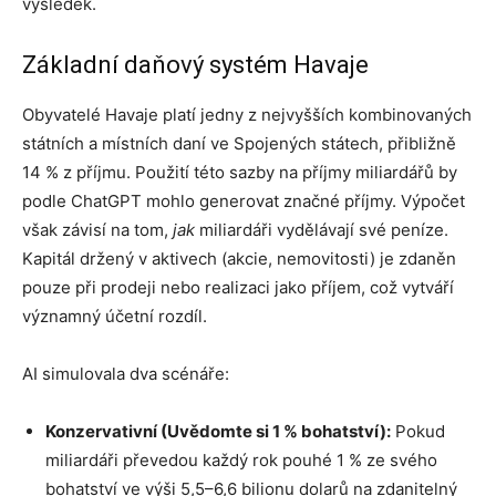
výsledek.
Základní daňový systém Havaje
Obyvatelé Havaje platí jedny z nejvyšších kombinovaných
státních a místních daní ve Spojených státech, přibližně
14 % z příjmu. Použití této sazby na příjmy miliardářů by
podle ChatGPT mohlo generovat značné příjmy. Výpočet
však závisí na tom,
jak
miliardáři vydělávají své peníze.
Kapitál držený v aktivech (akcie, nemovitosti) je zdaněn
pouze při prodeji nebo realizaci jako příjem, což vytváří
významný účetní rozdíl.
AI simulovala dva scénáře:
Konzervativní (Uvědomte si 1 % bohatství):
Pokud
miliardáři převedou každý rok pouhé 1 % ze svého
bohatství ve výši 5,5–6,6 bilionu dolarů na zdanitelný