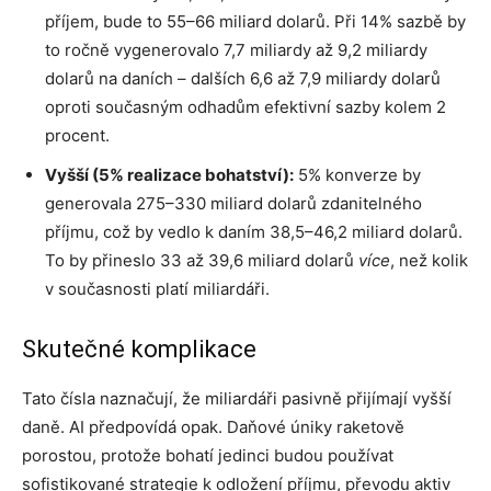
příjem, bude to 55–66 miliard dolarů. Při 14% sazbě by
to ročně vygenerovalo 7,7 miliardy až 9,2 miliardy
dolarů na daních – dalších 6,6 až 7,9 miliardy dolarů
oproti současným odhadům efektivní sazby kolem 2
procent.
Vyšší (5% realizace bohatství):
5% konverze by
generovala 275–330 miliard dolarů zdanitelného
příjmu, což by vedlo k daním 38,5–46,2 miliard dolarů.
To by přineslo 33 až 39,6 miliard dolarů
více
, než kolik
v současnosti platí miliardáři.
Skutečné komplikace
Tato čísla naznačují, že miliardáři pasivně přijímají vyšší
daně. AI předpovídá opak. Daňové úniky raketově
porostou, protože bohatí jedinci budou používat
sofistikované strategie k odložení příjmu, převodu aktiv