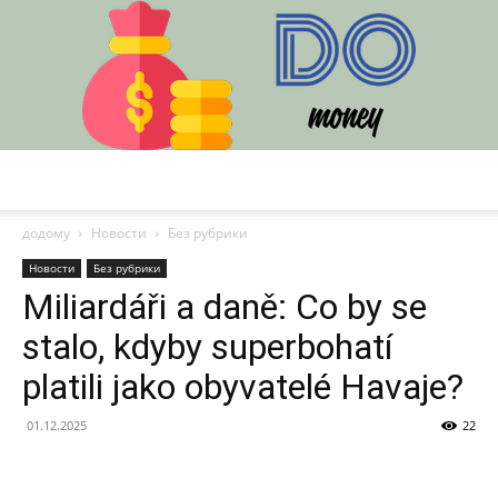
DO
додому
Новости
Без рубрики
Новости
Без рубрики
Miliardáři a daně: Co by se
stalo, kdyby superbohatí
platili jako obyvatelé Havaje?
01.12.2025
22