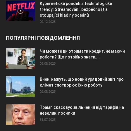
Kybernetické pondělí a technologické
trendy: Streamování, bezpečnost a
stoupající hladiny oceánů
02.12.2025
ПОПУЛЯРНІ ПОВІДОМЛЕННЯ
Чи можете ви отримати кредит, не маючи
роботи? Що потрібно знати,...
05.08.2025
Вчені кажуть, що новий урядовий звіт про
клімат спотворює їхню роботу
02.08.2025
Трамп скасовує звільнення від тарифів на
невеликі посилки
31.07.2025