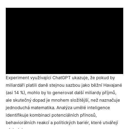
Experiment využívající ChatGPT ukazuje, že pokud by
miliardáři platili daně stejnou sazbou jako běžní Havajané
(asi 14 %), mohlo by to generovat další miliardy příjmů,
ale skutečný dopad je mnohem složitější, než naznačuje
jednoduchá matematika. Analýza umělé inteligence
identifikuje kombinaci potenciálních přínosů,
behaviorálních reakcí a politických bariér, které utvářejí