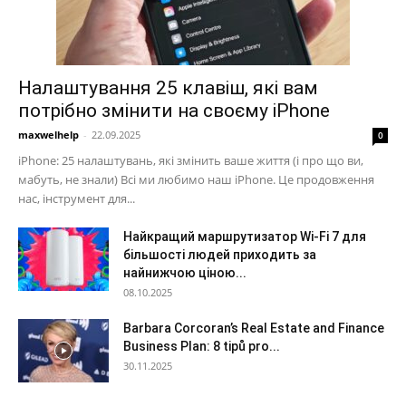
Налаштування 25 клавіш, які вам
потрібно змінити на своєму iPhone
maxwelhelp
-
22.09.2025
0
iPhone: 25 налаштувань, які змінить ваше життя (і про що ви,
мабуть, не знали) Всі ми любимо наш iPhone. Це продовження
нас, інструмент для...
Найкращий маршрутизатор Wi-Fi 7 для
більшості людей приходить за
найнижчою ціною...
08.10.2025
Barbara Corcoran’s Real Estate and Finance
Business Plan: 8 tipů pro...
30.11.2025