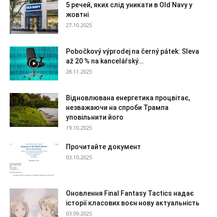
5 речей, яких слід уникати в Old Navy у
жовтні
27.10.2025
Pobočkový výprodej na černý pátek: Sleva
až 20 % na kancelářský...
28.11.2025
Відновлювана енергетика процвітає,
незважаючи на спроби Трампа
уповільнити його
19.10.2025
Прочитайте документ
03.10.2025
Оновлення Final Fantasy Tactics надає
історії класових воєн нову актуальність
03.09.2025