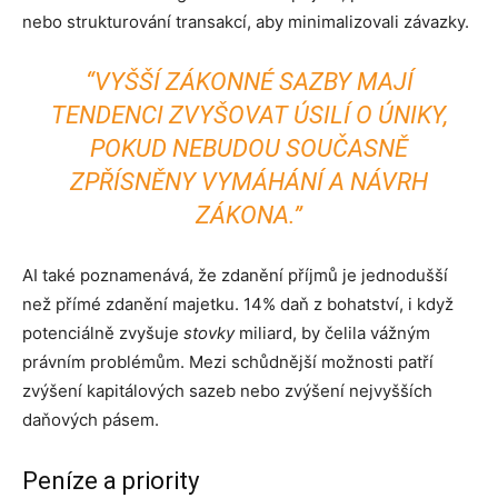
nebo strukturování transakcí, aby minimalizovali závazky.
“VYŠŠÍ ZÁKONNÉ SAZBY MAJÍ
TENDENCI ZVYŠOVAT ÚSILÍ O ÚNIKY,
POKUD NEBUDOU SOUČASNĚ
ZPŘÍSNĚNY VYMÁHÁNÍ A NÁVRH
ZÁKONA.”
AI také poznamenává, že zdanění příjmů je jednodušší
než přímé zdanění majetku. 14% daň z bohatství, i když
potenciálně zvyšuje
stovky
miliard, by čelila vážným
právním problémům. Mezi schůdnější možnosti patří
zvýšení kapitálových sazeb nebo zvýšení nejvyšších
daňových pásem.
Peníze a priority