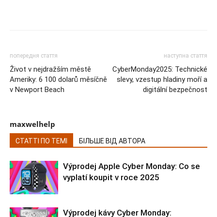
попередня стаття
наступна стаття
Život v nejdražším městě
CyberMonday2025: Technické
Ameriky: 6 100 dolarů měsíčně
slevy, vzestup hladiny moří a
v Newport Beach
digitální bezpečnost
maxwelhelp
СТАТТІ ПО ТЕМІ
БІЛЬШЕ ВІД АВТОРА
Výprodej Apple Cyber Monday: Co se
vyplatí koupit v roce 2025
Výprodej kávy Cyber Monday: