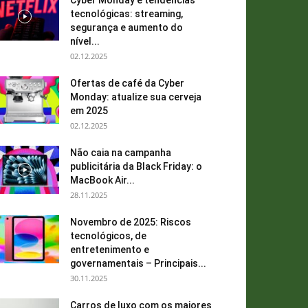
Cyber ​​Monday e tendências
tecnológicas: streaming,
segurança e aumento do
nível...
02.12.2025
Ofertas de café da Cyber ​​
Monday: atualize sua cerveja
em 2025
02.12.2025
Não caia na campanha
publicitária da Black Friday: o
MacBook Air...
28.11.2025
Novembro de 2025: Riscos
tecnológicos, de
entretenimento e
governamentais – Principais...
30.11.2025
Carros de luxo com os maiores