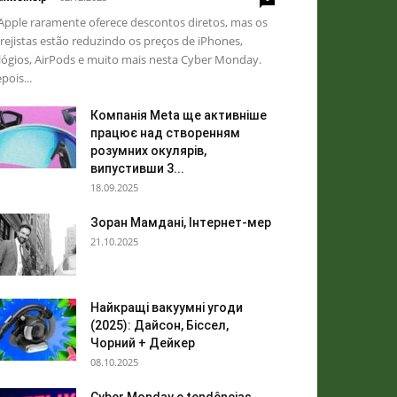
Apple raramente oferece descontos diretos, mas os
rejistas estão reduzindo os preços de iPhones,
lógios, AirPods e muito mais nesta Cyber ​​Monday.
pois...
Компанія Meta ще активніше
працює над створенням
розумних окулярів,
випустивши 3...
18.09.2025
Зоран Мамдані, Інтернет-мер
21.10.2025
Найкращі вакуумні угоди
(2025): Дайсон, Біссел,
Чорний + Дейкер
08.10.2025