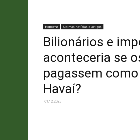
Новости
Últimas notícias e artigos
Bilionários e im
aconteceria se os
pagassem como o
Havaí?
01.12.2025