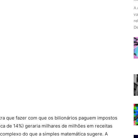
A 
va
re
Estilo
De
de
Vida
ra que fazer com que os bilionários paguem impostos
ca de 14%) geraria milhares de milhões em receitas
s complexo do que a simples matemática sugere. A