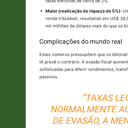
taxas efectivas de cerca de 2%.
Maior (realização de riqueza de 5%):
Um
renda tributável, resultando em US$ 38,5
mil milhões de dólares
mais
do que os bi
Complicações do mundo real
Estes números pressupõem que os bilionár
IA prevê o contrário. A evasão fiscal aumenta
sofisticadas para diferir rendimentos, trans
passivos.
“TAXAS LE
NORMALMENTE AU
DE EVASÃO, A ME