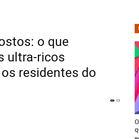
Tecnologia
postos: o que
e
 ultra-ricos
s residentes do
Análise
13
O
de
q
ma