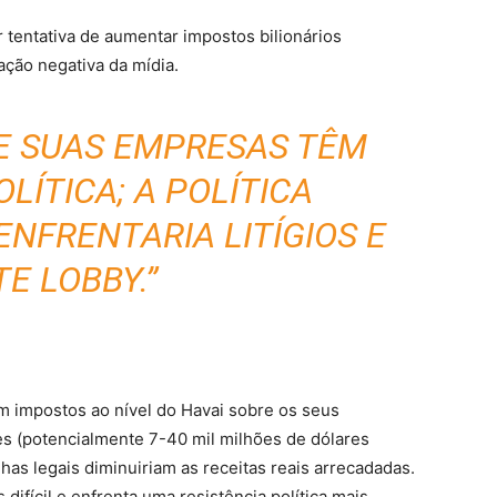
r tentativa de aumentar impostos bilionários
ação negativa da mídia.
 E SUAS EMPRESAS TÊM
LÍTICA; A POLÍTICA
NFRENTARIA LITÍGIOS E
E LOBBY.”
m impostos ao nível do Havai sobre os seus
es (potencialmente 7-40 mil milhões de dólares
lhas legais diminuiriam as receitas reais arrecadadas.
 difícil e enfrenta uma resistência política mais