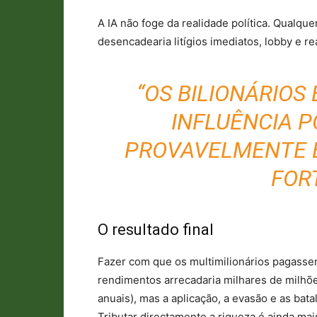
A IA não foge da realidade política. Qualque
desencadearia litígios imediatos, lobby e re
“OS BILIONÁRIOS
INFLUÊNCIA PO
PROVAVELMENTE E
FORT
O resultado final
Fazer com que os multimilionários pagasse
rendimentos arrecadaria milhares de milhõ
anuais), mas a aplicação, a evasão e as bata
Tributar directamente a riqueza é ainda mais