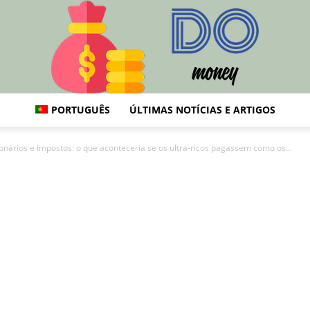
PORTUGUÊS
ÚLTIMAS NOTÍCIAS E ARTIGOS
Do:
ionários e impostos: o que aconteceria se os ultra-ricos pagassem como os...
Finanças,