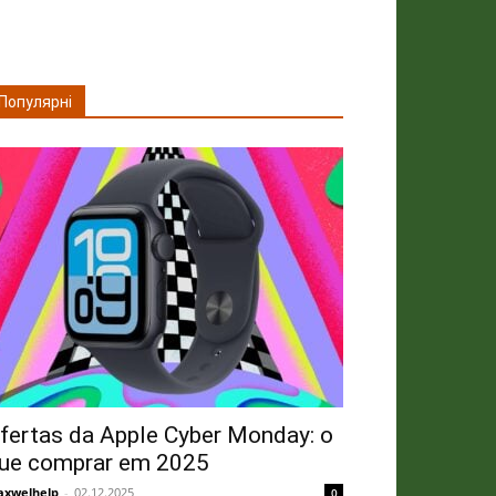
Популярні
fertas da Apple Cyber ​​Monday: o
ue comprar em 2025
xwelhelp
-
02.12.2025
0