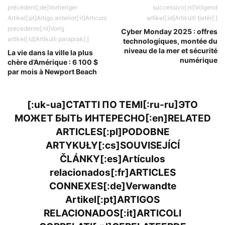
précédent[:de]Vorheriger
successivo[:nl]Volgend
Artikel[:pt]Artigo anterior[:it]Articolo
artikel[:id]Artikulli tjetër[:]
precedente[:nl]Vorig
Cyber ​​Monday 2025 : offres
artikel[:id]Artikulli paraprak[:]
technologiques, montée du
niveau de la mer et sécurité
La vie dans la ville la plus
numérique
chère d’Amérique : 6 100 $
par mois à Newport Beach
[:uk-ua]СТАТТІ ПО ТЕМІ[:ru-ru]ЭТО
МОЖЕТ БЫТЬ ИНТЕРЕСНО[:en]RELATED
ARTICLES[:pl]PODOBNE
ARTYKUŁY[:cs]SOUVISEJÍCÍ
ČLÁNKY[:es]Artículos
relacionados[:fr]ARTICLES
CONNEXES[:de]Verwandte
Artikel[:pt]ARTIGOS
RELACIONADOS[:it]ARTICOLI