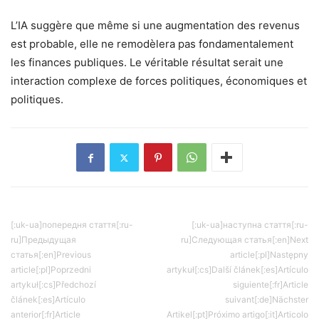
L’IA suggère que même si une augmentation des revenus
est probable, elle ne remodèlera pas fondamentalement
les finances publiques. Le véritable résultat serait une
interaction complexe de forces politiques, économiques et
politiques.
[:uk-ua]попередня стаття[:ru-
[:uk-ua]наступна стаття[:ru-
ru]Предыдущая
ru]Следующая статья[:en]Next
статья[:en]Previous
article[:pl]Następny
article[:pl]Poprzedni
artykuł[:cs]Další článek[:es]Artículo
artykuł[:cs]Předchozí
siguiente[:fr]Article
článek[:es]Artículo
suivant[:de]Nächster
anterior[:fr]Article
Artikel[:pt]Próximo artigo[:it]Articolo