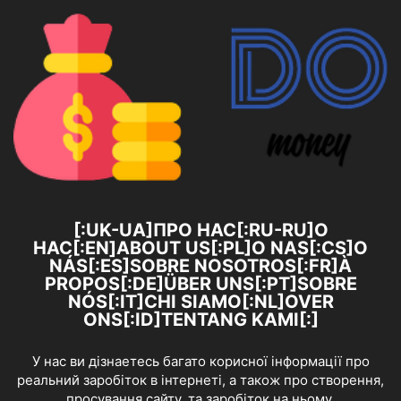
[:UK-UA]ПРО НАС[:RU-RU]О
НАС[:EN]ABOUT US[:PL]O NAS[:CS]O
NÁS[:ES]SOBRE NOSOTROS[:FR]À
PROPOS[:DE]ÜBER UNS[:PT]SOBRE
NÓS[:IT]CHI SIAMO[:NL]OVER
ONS[:ID]TENTANG KAMI[:]
У нас ви дізнаетесь багато корисної інформації про
реальний заробіток в інтернеті, а також про створення,
просування сайту, та заробіток на ньому.