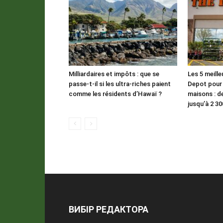
Milliardaires et impôts : que se
Les 5 meill
passe-t-il si les ultra-riches paient
Depot pour 
comme les résidents d’Hawaï ?
maisons : d
jusqu’à 2 30
ВИБІР РЕДАКТОРА