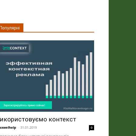
Популярні
икористовуємо контекст
xwelhelp
-
31.01.2019
0