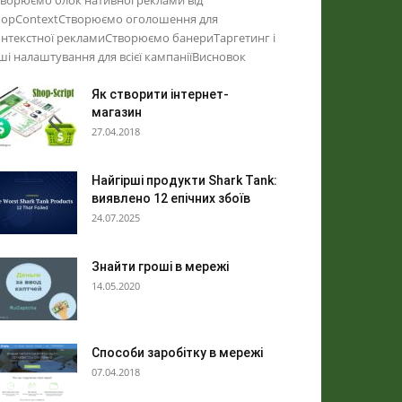
ворюємо блок нативної реклами від
hopContextСтворюємо оголошення для
нтекстної рекламиСтворюємо банериТаргетинг і
ші налаштування для всієї кампаніїВисновок
Як створити інтернет-
магазин
27.04.2018
Найгірші продукти Shark Tank:
виявлено 12 епічних збоїв
24.07.2025
Знайти гроші в мережі
14.05.2020
Способи заробітку в мережі
07.04.2018