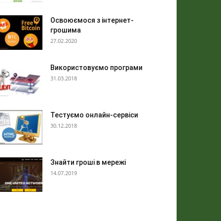
Освоюємося з інтернет-
грошима
27.02.2020
Використовуємо програми
31.03.2018
Тестуємо онлайн-сервіси
30.12.2018
Знайти гроші в мережі
14.07.2019