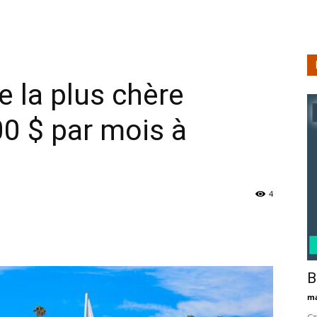
le la plus chère
00 $ par mois à
4
В
ma