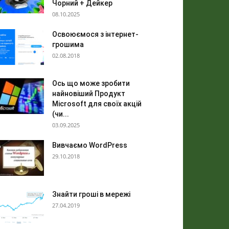
Чорний + Дейкер
08.10.2025
Освоюємося з інтернет-
грошима
02.08.2018
Ось що може зробити
найновіший Продукт
Microsoft для своїх акцій
(чи...
03.09.2025
Вивчаємо WordPress
29.10.2018
Знайти гроші в мережі
27.04.2019