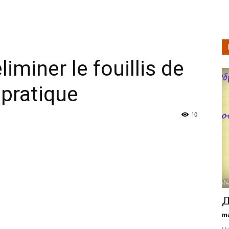
miner le fouillis de
 pratique
10
Д
ma