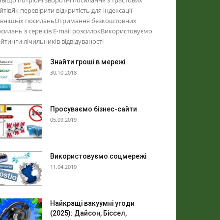
віщо потрібні зворотні посилання з трастових
йтівЯк перевірити відкритість для індексації
овнішніх посиланьОтримання безкоштовних
силань з сервісів E-mail розсилокВикористовуємо
йтинги лічильників відвідуваності
Знайти гроші в мережі
30.10.2018
Просуваємо бізнес-сайти
05.09.2019
Використовуємо соцмережі
11.04.2019
Найкращі вакуумні угоди
(2025): Дайсон, Біссел,