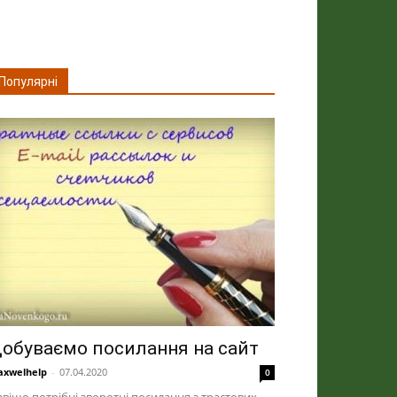
Популярні
обуваємо посилання на сайт
xwelhelp
-
07.04.2020
0