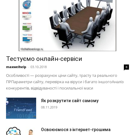
Тестуємо онлайн-сервіси
maxwelhelp
-
03.10.2018
0
Особливості — розрахунок ціни сайту, трасту та реального
ПРПараметри сайту, перевірка на віруси і багато іншогоАналіз
конкурентів, відвідуваності і посилальної маси
Як розкрутити сайт самому
08.11.2019
Освоюємося з інтернет-грошима