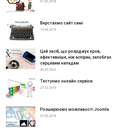
01.05.2018
Верстаємо сайт самі
19.04.2019
Цей засіб, що розріджує кров,
ефективніше, ніж аспірин, запобігає
серцевим нападам
06.09.2025
Тестуємо онлайн-сервіси
27.02.2018
Розширюємо можливості Joomla
07.05.2018