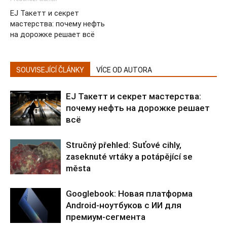
EJ Такетт и секрет
мастерства: почему нефть
на дорожке решает всё
SOUVISEJÍCÍ ČLÁNKY
VÍCE OD AUTORA
EJ Такетт и секрет мастерства:
почему нефть на дорожке решает
всё
Stručný přehled: Suťové cihly,
zaseknuté vrtáky a potápějící se
města
Googlebook: Новая платформа
Android-ноутбуков с ИИ для
премиум-сегмента