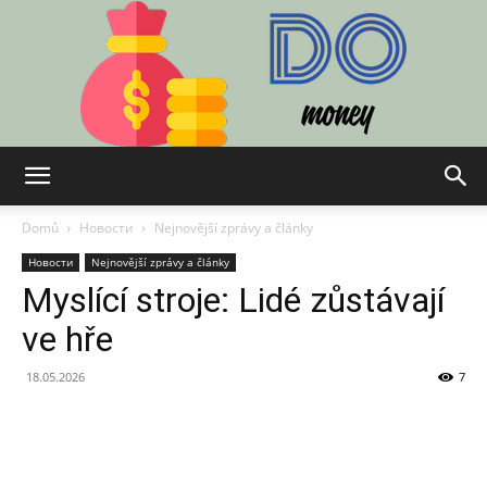
Do:
Domů
Новости
Nejnovější zprávy a články
Новости
Nejnovější zprávy a články
Myslící stroje: Lidé zůstávají
Finance,
ve hře
18.05.2026
7
Technologie