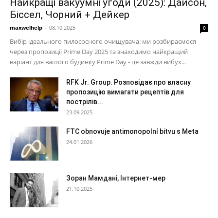
Найкращі вакуумні угоди (2025): Дайсон,
Біссел, Чорний + Дейкер
maxwelhelp
-
08.10.2025
0
Вибір ідеального пилососного очищувача: ми розбираємося
через пропозиції Prime Day 2025 та знаходимо найкращий
варіант для вашого будинку Prime Day - це завжди вибух...
RFK Jr. Group. Розповідає про власну
пропозицію вимагати рецептів для
пострілів...
23.09.2025
FTC obnovuje antimonopolní bitvu s Meta
24.01.2026
Зоран Мамдані, Інтернет-мер
21.10.2025