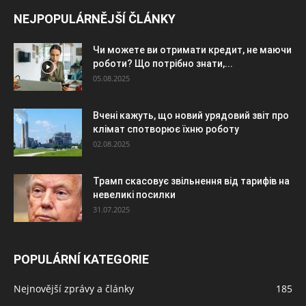
NEJPOPULÁRNĚJŠÍ ČLÁNKY
Чи можете ви отримати кредит, не маючи
роботи? Що потрібно знати,...
05.08.2025
Вчені кажуть, що новий урядовий звіт про
клімат спотворює їхню роботу
02.08.2025
Трамп скасовує звільнення від тарифів на
невеликі посилки
31.07.2025
POPULÁRNÍ KATEGORIE
Nejnovější zprávy a články
185