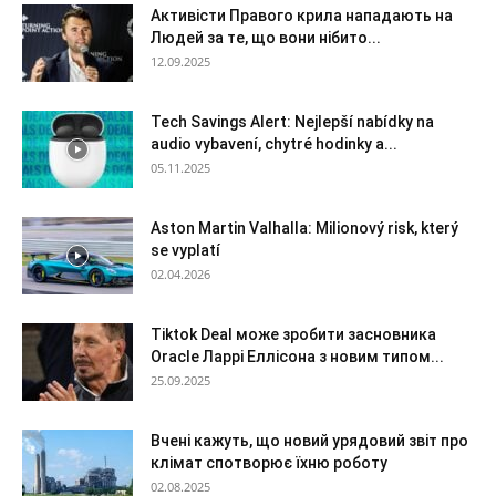
Активісти Правого крила нападають на
Людей за те, що вони нібито...
12.09.2025
Tech Savings Alert: Nejlepší nabídky na
audio vybavení, chytré hodinky a...
05.11.2025
Aston Martin Valhalla: Milionový risk, který
se vyplatí
02.04.2026
Tiktok Deal може зробити засновника
Oracle Ларрі Еллісона з новим типом...
25.09.2025
Вчені кажуть, що новий урядовий звіт про
клімат спотворює їхню роботу
02.08.2025