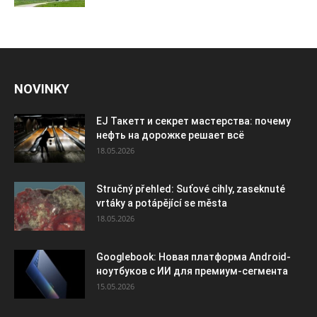
NOVINKY
EJ Такетт и секрет мастерства: почему
нефть на дорожке решает всё
18.05.2026
Stručný přehled: Suťové cihly, zaseknuté
vrtáky a potápějící se města
18.05.2026
Googlebook: Новая платформа Android-
ноутбуков с ИИ для премиум-сегмента
15.05.2026