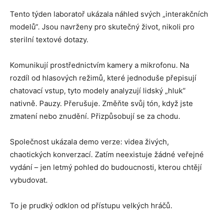
Tento týden laboratoř ukázala náhled svých „interakčních
modelů“. Jsou navrženy pro skutečný život, nikoli pro
sterilní textové dotazy.
Komunikují prostřednictvím kamery a mikrofonu. Na
rozdíl od hlasových režimů, které jednoduše přepisují
chatovací vstup, tyto modely analyzují lidský „hluk“
nativně. Pauzy. Přerušuje. Změňte svůj tón, když jste
zmatení nebo znudění. Přizpůsobují se za chodu.
Společnost ukázala demo verze: videa živých,
chaotických konverzací. Zatím neexistuje žádné veřejné
vydání – jen letmý pohled do budoucnosti, kterou chtějí
vybudovat.
To je prudký odklon od přístupu velkých hráčů.