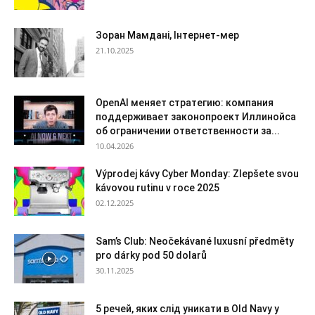
Зоран Мамдані, Інтернет-мер
21.10.2025
OpenAI меняет стратегию: компания
поддерживает законопроект Иллинойса
об ограничении ответственности за...
10.04.2026
Výprodej kávy Cyber Monday: Zlepšete svou
kávovou rutinu v roce 2025
02.12.2025
Sam’s Club: Neočekávané luxusní předměty
pro dárky pod 50 dolarů
30.11.2025
5 речей, яких слід уникати в Old Navy у