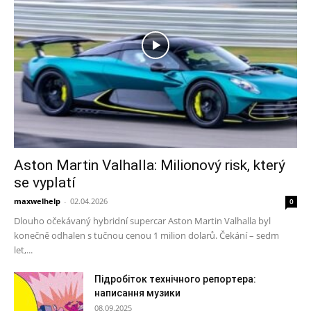
Aston Martin Valhalla: Milionový risk, který
se vyplatí
maxwelhelp
-
02.04.2026
0
Dlouho očekávaný hybridní supercar Aston Martin Valhalla byl
konečně odhalen s tučnou cenou 1 milion dolarů. Čekání – sedm
let,...
Підробіток технічного репортера:
написання музики
08.09.2025