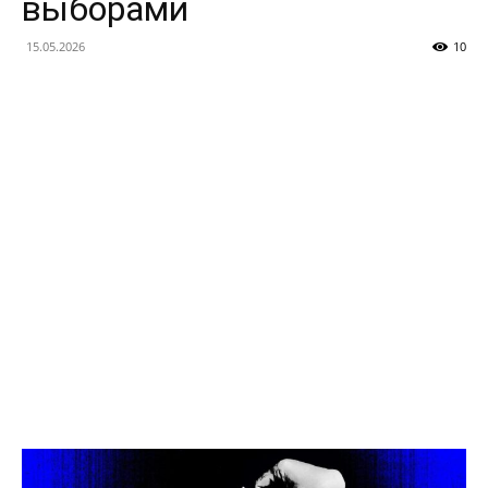
выборами
a
15.05.2026
10
Analýza
Životního
Stylu