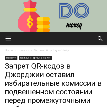
Do:
Domů
Новости
Nejnovější zprávy a články
Новости
Nejnovější zprávy a články
Запрет QR-кодов в
Finance,
Джорджии оставил
избирательные комиссии в
Technologie
подвешенном состоянии
перед промежуточными