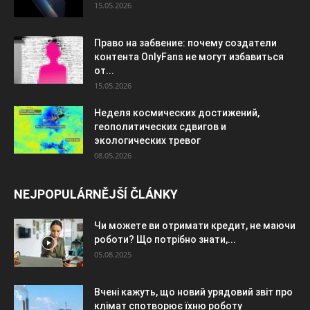
15.05.2026
Право на забвение: почему создатели
контента OnlyFans не могут избавиться
от...
15.05.2026
Неделя космических достижений,
геополитических сдвигов и
экологических тревог
08.05.2026
NEJPOPULÁRNĚJŠÍ ČLÁNKY
Чи можете ви отримати кредит, не маючи
роботи? Що потрібно знати,...
05.08.2025
Вчені кажуть, що новий урядовий звіт про
клімат спотворює їхню роботу