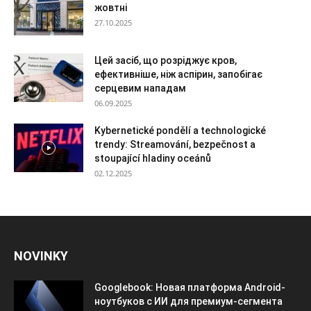
жовтні
27.10.2025
Цей засіб, що розріджує кров,
ефективніше, ніж аспірин, запобігає
серцевим нападам
06.09.2025
Kybernetické pondělí a technologické
trendy: Streamování, bezpečnost a
stoupající hladiny oceánů
02.12.2025
NOVINKY
Googlebook: Новая платформа Android-
ноутбуков с ИИ для премиум-сегмента