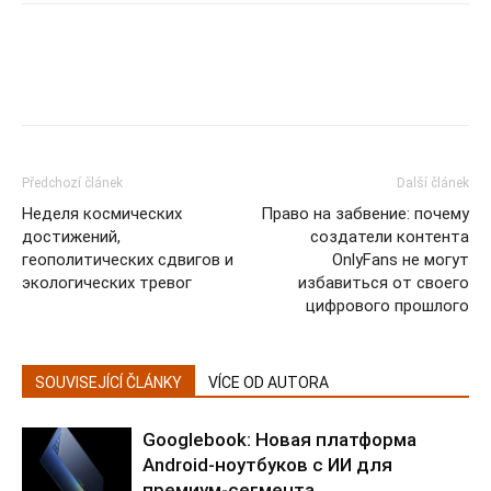
Předchozí článek
Další článek
Неделя космических
Право на забвение: почему
достижений,
создатели контента
геополитических сдвигов и
OnlyFans не могут
экологических тревог
избавиться от своего
цифрового прошлого
SOUVISEJÍCÍ ČLÁNKY
VÍCE OD AUTORA
Googlebook: Новая платформа
Android-ноутбуков с ИИ для
премиум-сегмента