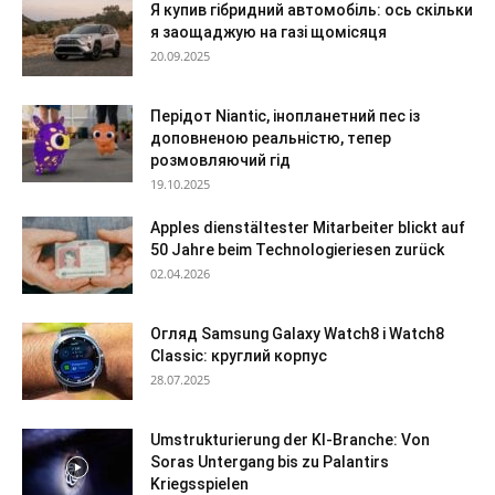
Я купив гібридний автомобіль: ось скільки
я заощаджую на газі щомісяця
20.09.2025
Перідот Niantic, інопланетний пес із
доповненою реальністю, тепер
розмовляючий гід
19.10.2025
Apples dienstältester Mitarbeiter blickt auf
50 Jahre beim Technologieriesen zurück
02.04.2026
Огляд Samsung Galaxy Watch8 і Watch8
Classic: круглий корпус
28.07.2025
Umstrukturierung der KI-Branche: Von
Soras Untergang bis zu Palantirs
Kriegsspielen