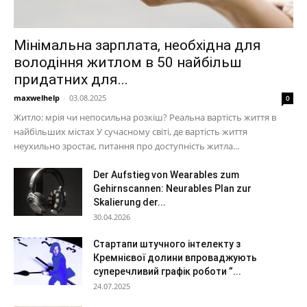
Мінімальна зарплата, необхідна для
володіння житлом в 50 найбільш
придатних для...
maxwelhelp
-
03.08.2025
0
Житло: мрія чи непосильна розкіш? Реальна вартість життя в
найбільших містах У сучасному світі, де вартість життя
неухильно зростає, питання про доступність житла...
Der Aufstieg von Wearables zum
Gehirnscannen: Neurables Plan zur
Skalierung der...
30.04.2026
Стартапи штучного інтелекту з
Кремнієвої долини впроваджують
суперечливий графік роботи ”...
24.07.2025