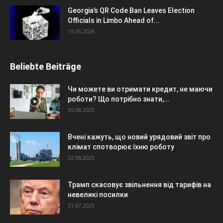
Georgia’s QR Code Ban Leaves Election
Officials in Limbo Ahead of...
15.05.2026
Beliebte Beiträge
Чи можете ви отримати кредит, не маючи
роботи? Що потрібно знати,...
05.08.2025
Вчені кажуть, що новий урядовий звіт про
клімат спотворює їхню роботу
02.08.2025
Трамп скасовує звільнення від тарифів на
невеликі посилки
31.07.2025