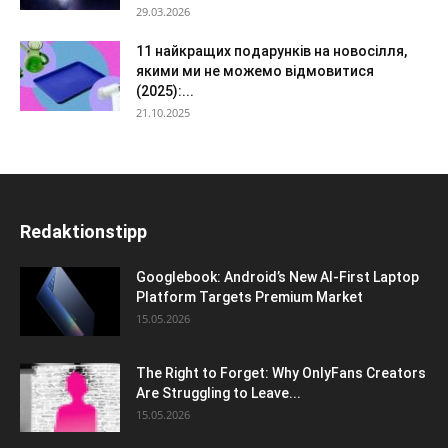
29.03.2026
11 найкращих подарунків на новосілля,
якими ми не можемо відмовитися
(2025):...
21.10.2025
Redaktionstipp
Googlebook: Android’s New AI-First Laptop
Platform Targets Premium Market
15.05.2026
The Right to Forget: Why OnlyFans Creators
Are Struggling to Leave...
15.05.2026