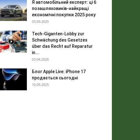
Я автомобільний експерт: ці 6
позашляховиків-найкращі
економічні покупки 2025 року
03.09.2025
Tech-Giganten-Lobby zur
Schwächung des Gesetzes
über das Recht auf Reparatur
in...
03.04.2026
Блог Apple Live: iPhone 17
продається сьогодні
10.09.2025