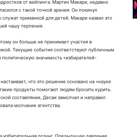
одростков от вейпинга. Мартин Макари, недавно
ласился с такой точкой зрения. Он покинул
ы служат приманкой для детей. Макари назвал это
ей чашу терпения.
этому он больше не принимает участия в
ктикой. Текущие события соответствуют публичным
 политическую значимость «избирателей-
настаивает, что это решение основано на «науке
 такие продукты помогают людям бросить курить.
ской составлянии, Десаи замолчал и направил
довала молчание агентства.
ла избирательная лозунг. Предыдущее давление