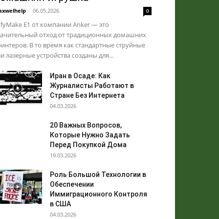
xwelhelp
-
06.05.2026
0
fyMake E1 от компании Anker — это
начительный отход от традиционных домашних
интеров. В то время как стандартные струйные
и лазерные устройства созданы для...
Иран в Осаде: Как
Журналисты Работают в
Стране Без Интернета
04.03.2026
20 Важных Вопросов,
Которые Нужно Задать
Перед Покупкой Дома
19.03.2026
Роль Большой Технологии в
Обеспечении
Иммиграционного Контроля
в США
04.03.2026