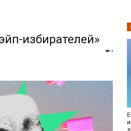
эйп-избирателей»
4
E
и
д