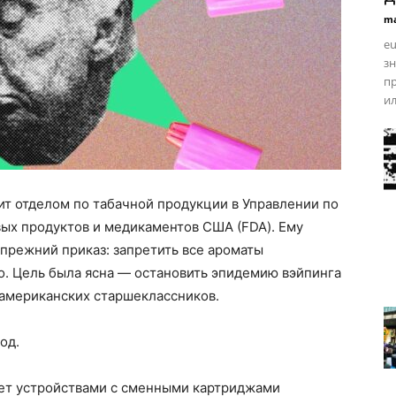
ma
eu
з
пр
ил
ит отделом по табачной продукции в Управлении по
вых продуктов и медикаментов США (FDA). Ему
 прежний приказ: запретить все ароматы
о. Цель была ясна — остановить эпидемию вэйпинга
американских старшеклассников.
од.
рет устройствами с сменными картриджами