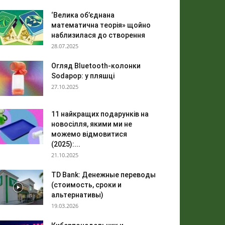
‘Велика об’єднана
математична теорія» щойно
наблизилася до створення
28.07.2025
Огляд Bluetooth-колонки
Sodapop: у пляшці
27.10.2025
11 найкращих подарунків на
новосілля, якими ми не
можемо відмовитися
(2025):...
21.10.2025
TD Bank: Денежные переводы
(стоимость, сроки и
альтернативы)
19.03.2026