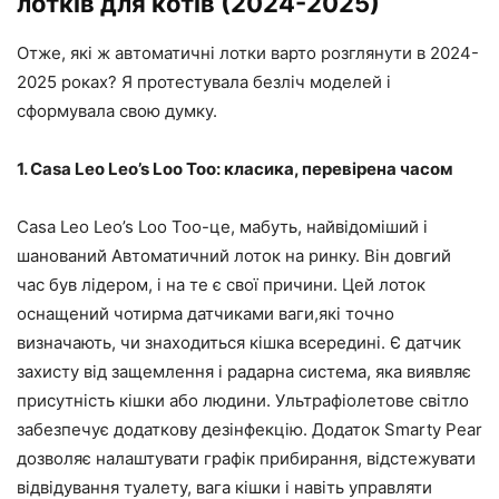
лотків для котів (2024-2025)
Отже, які ж автоматичні лотки варто розглянути в 2024-
2025 роках? Я протестувала безліч моделей і
сформувала свою думку.
1. Casa Leo Leo’s Loo Too: класика, перевірена часом
Casa Leo Leo’s Loo Too-це, мабуть, найвідоміший і
шанований Автоматичний лоток на ринку. Він довгий
час був лідером, і на те є свої причини. Цей лоток
оснащений чотирма датчиками ваги,які точно
визначають, чи знаходиться кішка всередині. Є датчик
захисту від защемлення і радарна система, яка виявляє
присутність кішки або людини. Ультрафіолетове світло
забезпечує додаткову дезінфекцію. Додаток Smarty Pear
дозволяє налаштувати графік прибирання, відстежувати
відвідування туалету, вага кішки і навіть управляти