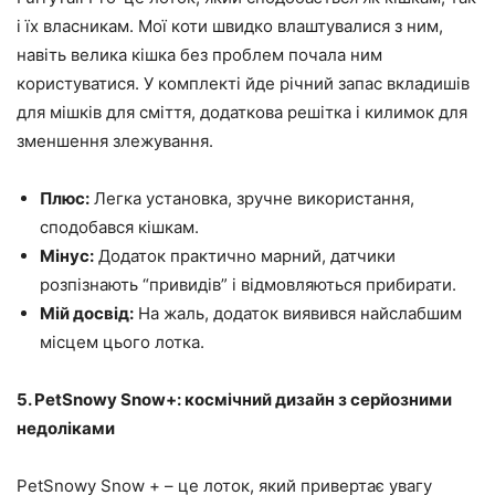
і їх власникам. Мої коти швидко влаштувалися з ним,
навіть велика кішка без проблем почала ним
користуватися. У комплекті йде річний запас вкладишів
для мішків для сміття, додаткова решітка і килимок для
зменшення злежування.
Плюс:
Легка установка, зручне використання,
сподобався кішкам.
Мінус:
Додаток практично марний, датчики
розпізнають “привидів” і відмовляються прибирати.
Мій досвід:
На жаль, додаток виявився найслабшим
місцем цього лотка.
5. PetSnowy Snow+: космічний дизайн з серйозними
недоліками
PetSnowy Snow + – це лоток, який привертає увагу