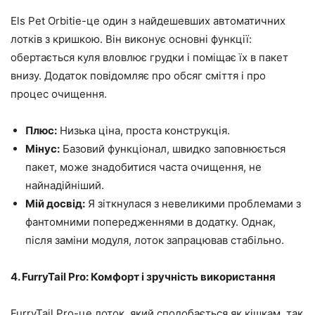
Els Pet Orbitie-це один з найдешевших автоматичних
лотків з кришкою. Він виконує основні функції:
обертається куля вловлює грудки і поміщає їх в пакет
внизу. Додаток повідомляє про обсяг сміття і про
процес очищення.
Плюс:
Низька ціна, проста конструкція.
Мінус:
Базовий функціонал, швидко заповнюється
пакет, може знадобитися часта очищення, не
найнадійніший.
Мій досвід:
Я зіткнулася з невеликими проблемами з
фантомними попередженнями в додатку. Однак,
після заміни модуля, лоток запрацював стабільно.
4. FurryTail Pro: Комфорт і зручність використання
FurryTail Pro-це лоток, який сподобається як кішкам, так