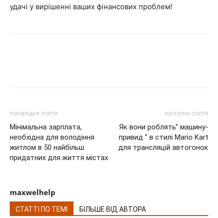
удачі у вирішенні ваших фінансових проблем!
попередня стаття
наступна стаття
Мінімальна зарплата,
Як вони роблять” машину-
необхідна для володіння
привид ” в стилі Mario Kart
житлом в 50 найбільш
для трансляцій автогонок
придатних для життя містах
maxwelhelp
СТАТТІ ПО ТЕМІ
БІЛЬШЕ ВІД АВТОРА